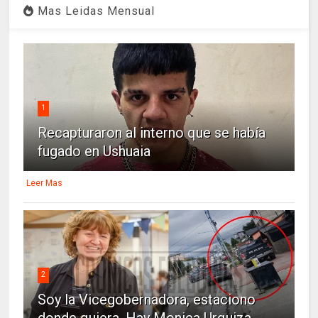
Mas Leidas Mensual
1
Recapturaron al interno que se había
fugado en Ushuaia
Leer Mas
2
Soy la Vicegobernadora, estaciono
donde quiera. Hay Monica Urquiza...