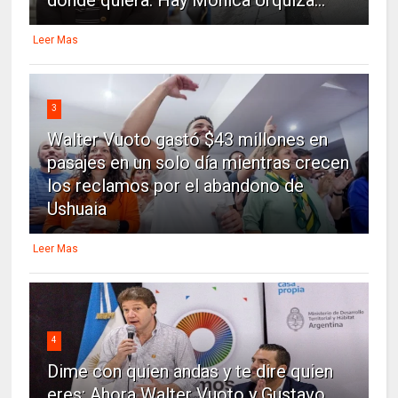
Leer Mas
3
Walter Vuoto gastó $43 millones en
pasajes en un solo día mientras crecen
los reclamos por el abandono de
Ushuaia
Leer Mas
4
Dime con quien andas y te dire quien
eres: Ahora Walter Vuoto y Gustavo