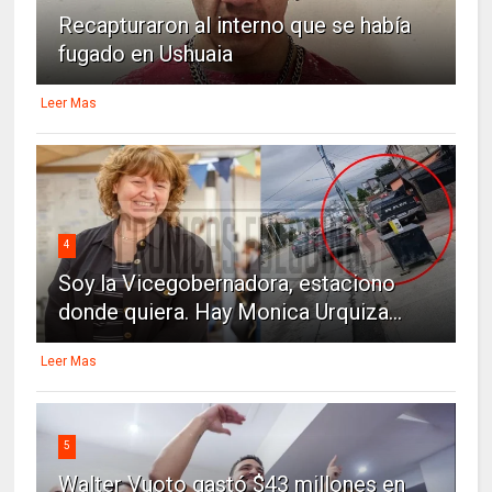
Recapturaron al interno que se había
fugado en Ushuaia
Leer Mas
4
Soy la Vicegobernadora, estaciono
donde quiera. Hay Monica Urquiza...
Leer Mas
5
Walter Vuoto gastó $43 millones en