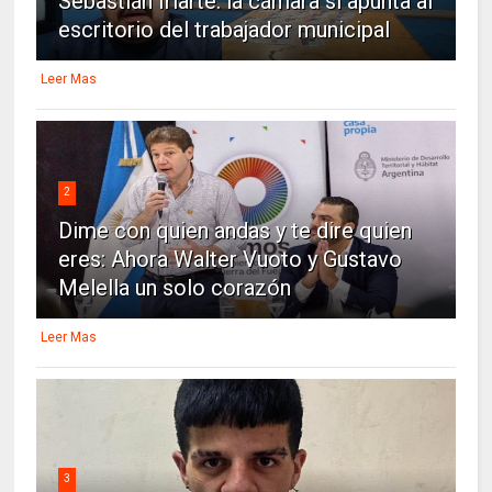
Sebastián Iriarte: la cámara sí apunta al
escritorio del trabajador municipal
Leer Mas
2
Dime con quien andas y te dire quien
eres: Ahora Walter Vuoto y Gustavo
Melella un solo corazón
Leer Mas
3