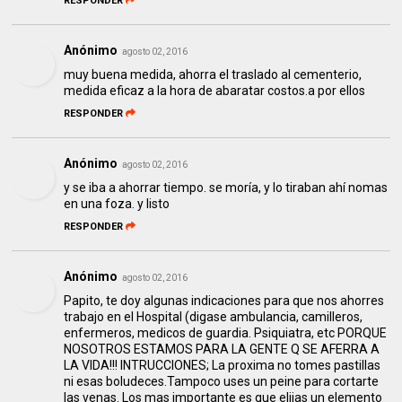
RESPONDER
Anónimo
agosto 02, 2016
muy buena medida, ahorra el traslado al cementerio,
medida eficaz a la hora de abaratar costos.a por ellos
RESPONDER
Anónimo
agosto 02, 2016
y se iba a ahorrar tiempo. se moría, y lo tiraban ahí nomas
en una foza. y listo
RESPONDER
Anónimo
agosto 02, 2016
Papito, te doy algunas indicaciones para que nos ahorres
trabajo en el Hospital (digase ambulancia, camilleros,
enfermeros, medicos de guardia. Psiquiatra, etc PORQUE
NOSOTROS ESTAMOS PARA LA GENTE Q SE AFERRA A
LA VIDA!!! INTRUCCIONES; La proxima no tomes pastillas
ni esas boludeces.Tampoco uses un peine para cortarte
las venas. Los mas importante es que elijas un elemento