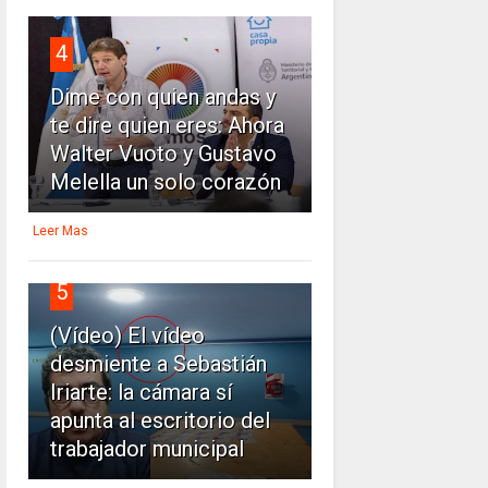
4
Dime con quien andas y
te dire quien eres: Ahora
Walter Vuoto y Gustavo
Melella un solo corazón
Leer Mas
5
(Vídeo) El vídeo
desmiente a Sebastián
Iriarte: la cámara sí
apunta al escritorio del
trabajador municipal