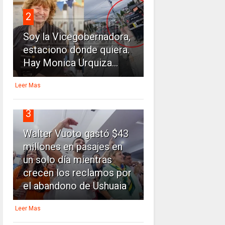
2
Soy la Vicegobernadora,
estaciono donde quiera.
Hay Monica Urquiza...
Leer Mas
3
Walter Vuoto gastó $43
millones en pasajes en
un solo día mientras
crecen los reclamos por
el abandono de Ushuaia
Leer Mas