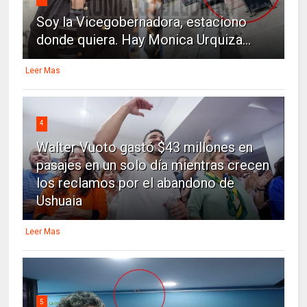
Soy la Vicegobernadora, estaciono
donde quiera. Hay Monica Urquiza...
Leer Mas
4
Walter Vuoto gastó $43 millones en
pasajes en un solo día mientras crecen
los reclamos por el abandono de
Ushuaia
Leer Mas
5