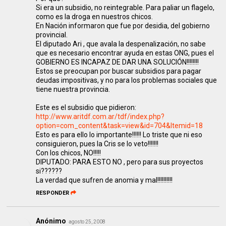
Si era un subsidio, no reintegrable. Para paliar un flagelo,
como es la droga en nuestros chicos.
En Nación informaron que fue por desidia, del gobierno
provincial.
El diputado Ari , que avala la despenalización, no sabe
que es necesario encontrar ayuda en estas ONG, pues el
GOBIERNO ES INCAPAZ DE DAR UNA SOLUCIÓN!!!!!!!!
Estos se preocupan por buscar subsidios para pagar
deudas impositivas, y no para los problemas sociales que
tiene nuestra provincia.
Este es el subsidio que pidieron:
http://www.aritdf.com.ar/tdf/index.php?
option=com_content&task=view&id=704&Itemid=18
Esto es para ello lo importante!!!!!! Lo triste que ni eso
consiguieron, pues la Cris se lo veto!!!!!!!
Con los chicos, NO!!!!!
DIPUTADO: PARA ESTO NO , pero para sus proyectos
si??????
La verdad que sufren de anomia y mal!!!!!!!!!!
RESPONDER
Anónimo
agosto 25, 2008