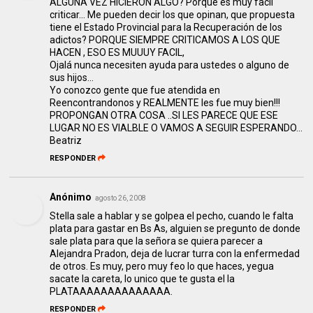
ALGUNA VEZ HICIERON ALGO? Porque es muy facil
criticar... Me pueden decir los que opinan, que propuesta
tiene el Estado Provincial para la Recuperación de los
adictos? PORQUE SIEMPRE CRITICAMOS A LOS QUE
HACEN , ESO ES MUUUY FACIL,
Ojalá nunca necesiten ayuda para ustedes o alguno de
sus hijos...
Yo conozco gente que fue atendida en
Reencontrandonos y REALMENTE les fue muy bien!!!
PROPONGAN OTRA COSA ..SI LES PARECE QUE ESE
LUGAR NO ES VIALBLE O VAMOS A SEGUIR ESPERANDO...
Beatriz
RESPONDER
Anónimo
agosto 26, 2008
Stella sale a hablar y se golpea el pecho, cuando le falta
plata para gastar en Bs As, alguien se pregunto de donde
sale plata para que la señora se quiera parecer a
Alejandra Pradon, deja de lucrar turra con la enfermedad
de otros. Es muy, pero muy feo lo que haces, yegua
sacate la careta, lo unico que te gusta el la
PLATAAAAAAAAAAAAAA.
RESPONDER