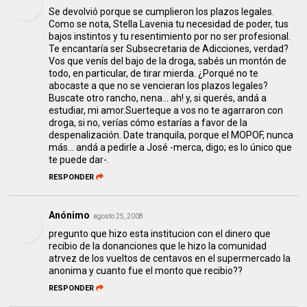
Se devolvió porque se cumplieron los plazos legales.
Como se nota, Stella Lavenia tu necesidad de poder, tus
bajos instintos y tu resentimiento por no ser profesional.
Te encantaría ser Subsecretaria de Adicciones, verdad?
Vos que venís del bajo de la droga, sabés un montón de
todo, en particular, de tirar mierda. ¿Porqué no te
abocaste a que no se vencieran los plazos legales?
Buscate otro rancho, nena... ah! y, si querés, andá a
estudiar, mi amor.Suerteque a vos no te agarraron con
droga, si no, verías cómo estarías a favor de la
despenalización. Date tranquila, porque el MOPOF, nunca
más... andá a pedirle a José -merca, digo; es lo único que
te puede dar-.
RESPONDER
Anónimo
agosto 25, 2008
pregunto que hizo esta institucion con el dinero que
recibio de la donanciones que le hizo la comunidad
atrvez de los vueltos de centavos en el supermercado la
anonima y cuanto fue el monto que recibio??
RESPONDER