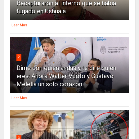
Recapturaron al interno que se había
fugado en Ushuaia
Leer Mas
2
Dime con quien andas y te dire quien
eres: Ahora Walter Vuoto y Gustavo
Melella un solo corazón
Leer Mas
3