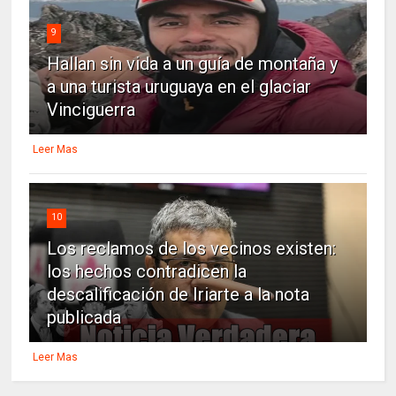
9
Hallan sin vida a un guía de montaña y
a una turista uruguaya en el glaciar
Vinciguerra
Leer Mas
10
Los reclamos de los vecinos existen:
los hechos contradicen la
descalificación de Iriarte a la nota
publicada
Leer Mas