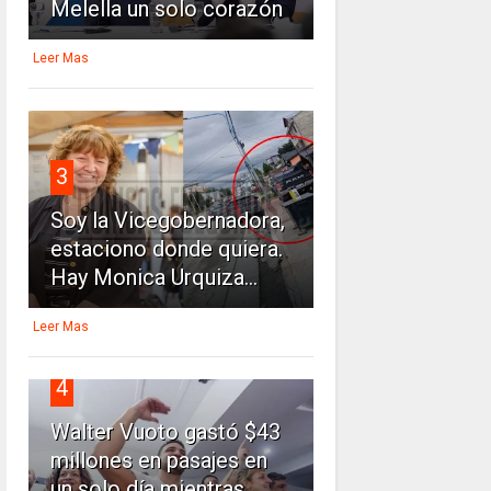
Melella un solo corazón
Leer Mas
3
Soy la Vicegobernadora,
estaciono donde quiera.
Hay Monica Urquiza...
Leer Mas
4
Walter Vuoto gastó $43
millones en pasajes en
un solo día mientras