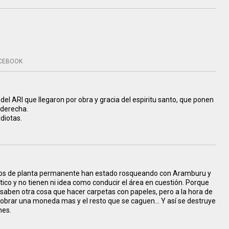
CEBOOK
el ARI que llegaron por obra y gracia del espiritu santo, que ponen
 derecha.
diotas.
os de planta permanente han estado rosqueando con Aramburu y
ico y no tienen ni idea como conducir el área en cuestión. Porque
aben otra cosa que hacer carpetas con papeles, pero a la hora de
cobrar una moneda mas y el resto que se caguen... Y así se destruye
nes.