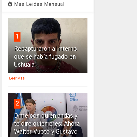
Mas Leidas Mensual
1
Recapturaron al interno
que se había fugado en
Ushuaia
Leer Mas
2
Dime con quien andas y
te dire quien eres: Ahora
Walter Vuoto y Gustavo