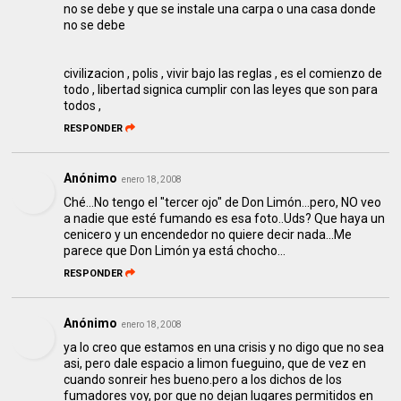
no se debe y que se instale una carpa o una casa donde
no se debe
civilizacion , polis , vivir bajo las reglas , es el comienzo de
todo , libertad signica cumplir con las leyes que son para
todos ,
RESPONDER
Anónimo
enero 18, 2008
Ché...No tengo el "tercer ojo" de Don Limón...pero, NO veo
a nadie que esté fumando es esa foto..Uds? Que haya un
cenicero y un encendedor no quiere decir nada...Me
parece que Don Limón ya está chocho...
RESPONDER
Anónimo
enero 18, 2008
ya lo creo que estamos en una crisis y no digo que no sea
asi, pero dale espacio a limon fueguino, que de vez en
cuando sonreir hes bueno.pero a los dichos de los
fumadores voy, por que no dejan lugares permitidos en