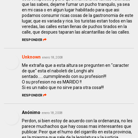
que las sabes, dejame fumar un pucho tranquilo, ya sea
en mi casa o en algun lugar habilitado para que asi
podamos consumir ricas cosas de la gastronomia de este
lugar, que es variada y rica. los turistas estan todos en las
veredas, las calles estan llenas de puchos tirados en la
calle, que despues taparan las alcantarillas de las calles.
RESPONDER
Unknown
enero 18, 2008
Me extraña que a esta altura se pregunten en "caracter
de que" esta el naboleti de Longhi ahi
sentado......cummplinedo con su profesion!!!
O su profesion no es MARIDO !!
Si es un nabo que no sirve para otra cosa!!!
RESPONDER
Anónimo
enero 18, 2008
Perdon, si bien estoy de acuerdo con la ordenanza, no les
parece muchachos que hay cosas mas interesantes que
publicar. Peor que el humo del cigarrillo en esta provincia,
es la miasma que sale de la legislatura y la justicia