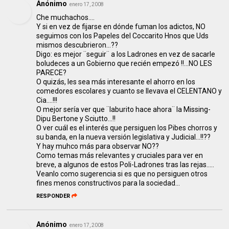
Anónimo
enero 17, 2008
Che muchachos....
Y si en vez de fijarse en dónde fuman los adictos, NO
seguimos con los Papeles del Coccarito Hnos que Uds
mismos descubrieron...??
Digo: es mejor ¨seguir¨ a los Ladrones en vez de sacarle
boludeces a un Gobierno que recién empezó !!...NO LES
PARECE?
O quizás, les sea más interesante el ahorro en los
comedores escolares y cuanto se llevava el CELENTANO y
Cia....!!!
O mejor sería ver que ¨laburito hace ahora¨ la Missing-
Dipu Bertone y Sciutto...!!
O ver cuál es el interés que persiguen los Pibes chorros y
su banda, en la nueva versión legislativa y Judicial...!!??
Y hay muhco más para observar NO??
Como temas más relevantes y cruciales para ver en
breve, a algunos de estos Poli-Ladrones tras las rejas.....
Veanlo como sugerencia si es que no persiguen otros
fines menos constructivos para la sociedad...
RESPONDER
Anónimo
enero 17, 2008