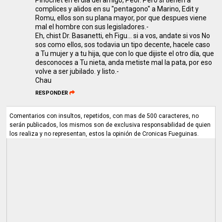
Pinochet en el día del amigo, Peor. Pero si tienen a
complices y alidos en su "pentagono" a Marino, Edit y
Romu, ellos son su plana mayor, por que despues viene
mal el hombre con sus legisladores.-
Eh, chist Dr. Basanetti, eh Figu... si a vos, andate si vos No
sos como ellos, sos todavia un tipo decente, hacele caso
a Tu mujer y a tu hija, que con lo que dijiste el otro día, que
desconoces a Tu nieta, anda metiste mal la pata, por eso
volve a ser jubilado. y listo.-
Chau
RESPONDER
Comentarios con insultos, repetidos, con mas de 500 caracteres, no
serán publicados, los mismos son de exclusiva responsabilidad de quien
los realiza y no representan, estos la opinión de Cronicas Fueguinas.