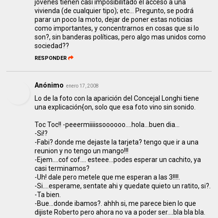
jovenes tienen casi imposibilitado el acceso a una
vivienda (de cualquier tipo); etc... Pregunto, se podrá
parar un poco la moto, dejar de poner estas noticias
como importantes, y concentrarnos en cosas que si lo
son?, sin banderas políticas, pero algo mas unidos como
sociedad??
RESPONDER
Anónimo
enero 17, 2008
Lo de la foto con la aparición del Concejal Longhi tiene
una explicación{on, solo que esa foto vino sin sonido.
Toc Toc!! -peeermiiiissoooooo....hola...buen dia...
-Si!?
-Fabi? donde me dejaste la tarjeta? tengo que ir a una
reunion y no tengo un mango!!!
-Ejem....cof cof.... esteee...podes esperar un cachito, ya
casi terminamos?
-Uh! dale pero metele que me esperan a las 3!!!!.
-Si....esperame, sentate ahi y quedate quieto un ratito, si?.
-Ta bien.
-Bue...donde ibamos?. ahhh si, me parece bien lo que
dijiste Roberto pero ahora no va a poder ser....bla bla bla.