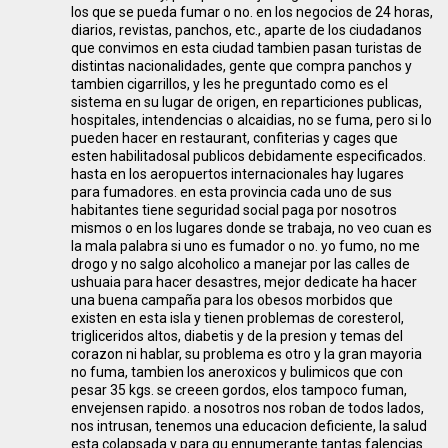
los que se pueda fumar o no. en los negocios de 24 horas,
diarios, revistas, panchos, etc., aparte de los ciudadanos
que convimos en esta ciudad tambien pasan turistas de
distintas nacionalidades, gente que compra panchos y
tambien cigarrillos, y les he preguntado como es el
sistema en su lugar de origen, en reparticiones publicas,
hospitales, intendencias o alcaidias, no se fuma, pero si lo
pueden hacer en restaurant, confiterias y cages que
esten habilitadosal publicos debidamente especificados.
hasta en los aeropuertos internacionales hay lugares
para fumadores. en esta provincia cada uno de sus
habitantes tiene seguridad social paga por nosotros
mismos o en los lugares donde se trabaja, no veo cuan es
la mala palabra si uno es fumador o no. yo fumo, no me
drogo y no salgo alcoholico a manejar por las calles de
ushuaia para hacer desastres, mejor dedicate ha hacer
una buena campaña para los obesos morbidos que
existen en esta isla y tienen problemas de coresterol,
trigliceridos altos, diabetis y de la presion y temas del
corazon ni hablar, su problema es otro y la gran mayoria
no fuma, tambien los aneroxicos y bulimicos que con
pesar 35 kgs. se creeen gordos, elos tampoco fuman,
envejensen rapido. a nosotros nos roban de todos lados,
nos intrusan, tenemos una educacion deficiente, la salud
esta colapsada y para qu ennumerante tantas falencias