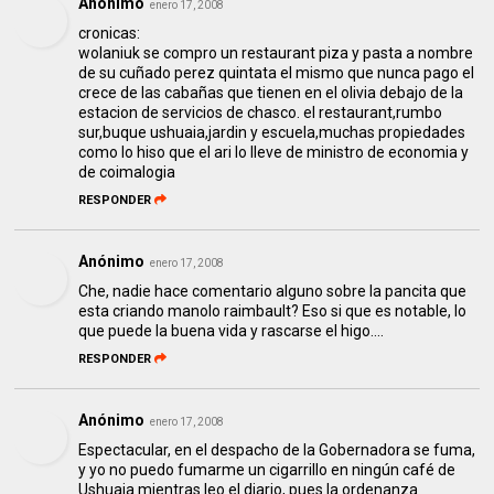
Anónimo
enero 17, 2008
cronicas:
wolaniuk se compro un restaurant piza y pasta a nombre
de su cuñado perez quintata el mismo que nunca pago el
crece de las cabañas que tienen en el olivia debajo de la
estacion de servicios de chasco. el restaurant,rumbo
sur,buque ushuaia,jardin y escuela,muchas propiedades
como lo hiso que el ari lo lleve de ministro de economia y
de coimalogia
RESPONDER
Anónimo
enero 17, 2008
Che, nadie hace comentario alguno sobre la pancita que
esta criando manolo raimbault? Eso si que es notable, lo
que puede la buena vida y rascarse el higo....
RESPONDER
Anónimo
enero 17, 2008
Espectacular, en el despacho de la Gobernadora se fuma,
y yo no puedo fumarme un cigarrillo en ningún café de
Ushuaia mientras leo el diario, pues la ordenanza