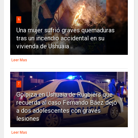
6
Una mujer sufrió graves quemaduras
tras un incendio accidental en su
vivienda de Ushuaia
Leer Mas
7
Golpiza en Ushuaia de Rugbiers que
recuerda al caso Fernando Báez dejó
a dos adolescentes con graves
lesiones
Leer Mas