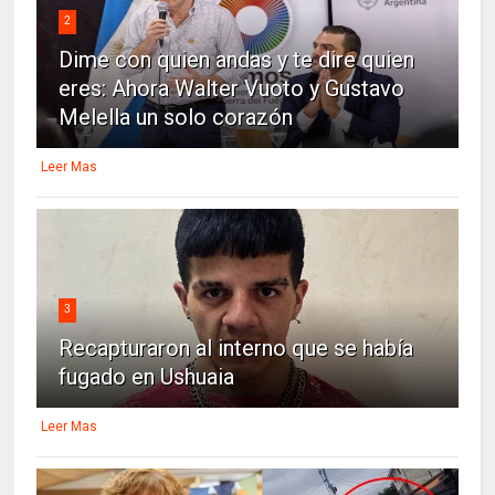
2
Dime con quien andas y te dire quien
eres: Ahora Walter Vuoto y Gustavo
Melella un solo corazón
Leer Mas
3
Recapturaron al interno que se había
fugado en Ushuaia
Leer Mas