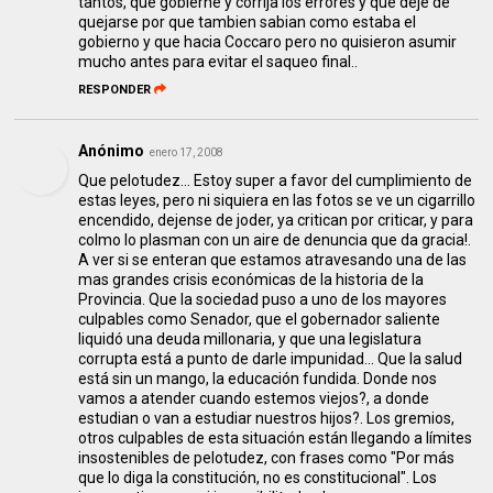
tantos, que gobierne y corrija los errores y que deje de
quejarse por que tambien sabian como estaba el
gobierno y que hacia Coccaro pero no quisieron asumir
mucho antes para evitar el saqueo final..
RESPONDER
Anónimo
enero 17, 2008
Que pelotudez... Estoy super a favor del cumplimiento de
estas leyes, pero ni siquiera en las fotos se ve un cigarrillo
encendido, dejense de joder, ya critican por criticar, y para
colmo lo plasman con un aire de denuncia que da gracia!.
A ver si se enteran que estamos atravesando una de las
mas grandes crisis económicas de la historia de la
Provincia. Que la sociedad puso a uno de los mayores
culpables como Senador, que el gobernador saliente
liquidó una deuda millonaria, y que una legislatura
corrupta está a punto de darle impunidad... Que la salud
está sin un mango, la educación fundida. Donde nos
vamos a atender cuando estemos viejos?, a donde
estudian o van a estudiar nuestros hijos?. Los gremios,
otros culpables de esta situación están llegando a límites
insostenibles de pelotudez, con frases como "Por más
que lo diga la constitución, no es constitucional". Los