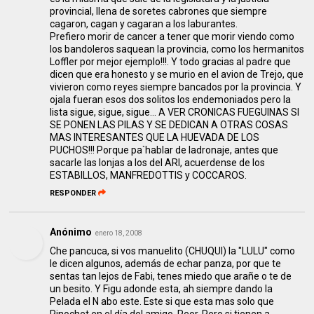
provincial, llena de soretes cabrones que siempre
cagaron, cagan y cagaran a los laburantes.
Prefiero morir de cancer a tener que morir viendo como
los bandoleros saquean la provincia, como los hermanitos
Loffler por mejor ejemplo!!!. Y todo gracias al padre que
dicen que era honesto y se murio en el avion de Trejo, que
vivieron como reyes siempre bancados por la provincia. Y
ojala fueran esos dos solitos los endemoniados pero la
lista sigue, sigue, sigue... A VER CRONICAS FUEGUINAS SI
SE PONEN LAS PILAS Y SE DEDICAN A OTRAS COSAS
MAS INTERESANTES QUE LA HUEVADA DE LOS
PUCHOS!!! Porque pa`hablar de ladronaje, antes que
sacarle las lonjas a los del ARI, acuerdense de los
ESTABILLOS, MANFREDOTTIS y COCCAROS.
RESPONDER
Anónimo
enero 18, 2008
Che pancuca, si vos manuelito (CHUQUI) la "LULU" como
le dicen algunos, además de echar panza, por que te
sentas tan lejos de Fabi, tenes miedo que arañe o te de
un besito. Y Figu adonde esta, ah siempre dando la
Pelada el N abo este. Este si que esta mas solo que