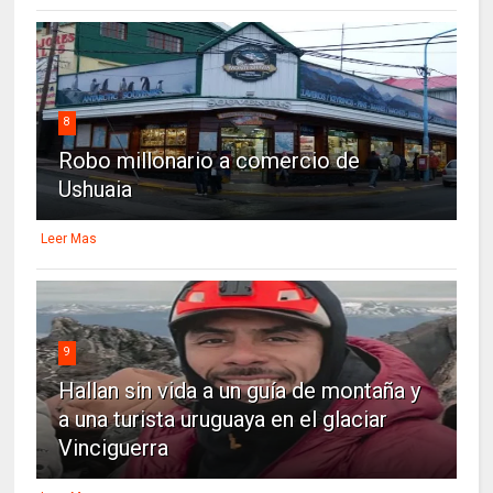
8
Robo millonario a comercio de
Ushuaia
Leer Mas
9
Hallan sin vida a un guía de montaña y
a una turista uruguaya en el glaciar
Vinciguerra