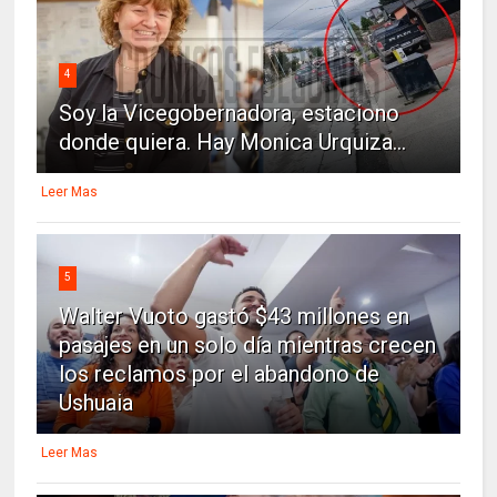
4
Soy la Vicegobernadora, estaciono
donde quiera. Hay Monica Urquiza...
Leer Mas
5
Walter Vuoto gastó $43 millones en
pasajes en un solo día mientras crecen
los reclamos por el abandono de
Ushuaia
Leer Mas