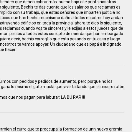
ntienden que deben cobrar más. bueno bajo ese punto nosotros
 siguiente, Bechis te das cuenta que los salarios que reclamas es
plido con su trabajo, que estas señores que imparten justicia no
olíticos que han hecho muchísimo daño a todos nosotros hoy andan
truyendo edificios en toda la provincia, ahora te digo lo siguiente,
 reclamos cuando vos te sinceres y le exijas a estos jueces que de
metan presos a todos estos corrupto de mierda que han embargado
 quiero decir, bechis corregí lo que esta pasando en tu casa y luego
, nosotros te vamos apoyar. Un ciudadano que es papá e indignado
que hacer.
imos con pedidos y pedidos de aumento, pero porque no los
ana lo mismo el gato maula que vive faltando que el misero ratón
os que nos pagan para laburar: LA BU RAR !!!
ermien el curro que te preocupa la formacion de unn nuevo gremio