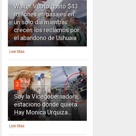
Walter Vuoto gastó $43
millones en pasajes en
un solo día mientras
crecen los reclamos por
el abandono de Ushuaia
Leer Mas
3
Soy la Vicegobernadora,
estaciono donde quiera.
Hay Monica Urquiza...
Leer Mas