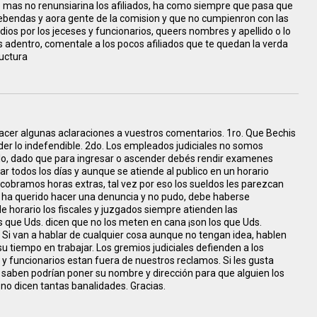
oco mas no renunsiarina los afiliados, ha como siempre que pasa que
rebendas y aora gente de la comision y que no cumpienron con las
dios por los jeceses y funcionarios, queers nombres y apellido o lo
s adentro, comentale a los pocos afiliados que te quedan la verda
ructura
hacer algunas aclaraciones a vuestros comentarios. 1ro. Que Bechis
der lo indefendible. 2do. Los empleados judiciales no somos
rlo, dado que para ingresar o ascender debés rendir examenes
jar todos los días y aunque se atiende al publico en un horario
obramos horas extras, tal vez por eso los sueldos les parezcan
e ha querido hacer una denuncia y no pudo, debe haberse
 horario los fiscales y juzgados siempre atienden las
 que Uds. dicen que no los meten en cana ¡son los que Uds.
. Si van a hablar de cualquier cosa aunque no tengan idea, hablen
su tiempo en trabajar. Los gremios judiciales defienden a los
s y funcionarios estan fuera de nuestros reclamos. Si les gusta
saben podrían poner su nombre y dirección para que alguien los
 no dicen tantas banalidades. Gracias.