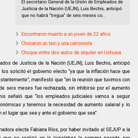
El secretario General de la Unión de Empleados de
Justicia de la Nación (UEJN), Luis Bechis, anticipó
que no habrá “tregua” de seis meses co...
Encontraron muerto a un joven de 22 años
Chocaron un taxi y una camioneta
Choque entre dos autos de alquiler en Ushuaia
ados de Justicia de la Nación (UEJN), Luis Bechis, anticipó
os solicitó el gobierno electo “ya que la inflación hace que
onstantemente”, manifestó que “en la reunión que tuvimos con
 de seis meses fue rechazada, sin inhibirse por el aumento
is señaló que “los empleados judiciales vamos a seguir
nómicas y tenemos la necesidad de aumento salarial y lo
el lugar que sea y ante el gobierno que sea”.
adora electa Fabiana Ríos, por haber invitado al SEJUP a la
s que se realizó en la legislatura la semana pasada, por