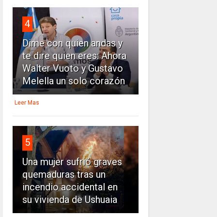
4
Dime con quien andas y
te dire quien eres: Ahora
Walter Vuoto y Gustavo
Melella un solo corazón
Leer Mas
5
Una mujer sufrió graves
quemaduras tras un
incendio accidental en
su vivienda de Ushuaia