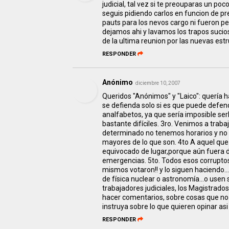
judicial, tal vez si te preouparas un p
seguis pidiendo carlos en funcion de p
pauts para los nevos cargo ni fueron pe
dejamos ahi y lavamos los trapos sucio
de la ultima reunion por las nuevas est
RESPONDER
Anónimo
diciembre 10, 2007
Queridos "Anónimos" y "Laico": quería 
se defienda solo si es que puede defen
analfabetos, ya que sería imposible se
bastante difíciles. 3ro. Venimos a traba
determinado no tenemos horarios y no c
mayores de lo que son. 4to A aquel qu
equivocado de lugar,porque aún fuera de
emergencias. 5to. Todos esos corruptos
mismos votaron!! y lo siguen haciendo..
de física nuclear o astronomía...o usen 
trabajadores judiciales, los Magistrado
hacer comentarios, sobre cosas que no 
instruya sobre lo que quieren opinar asi
RESPONDER