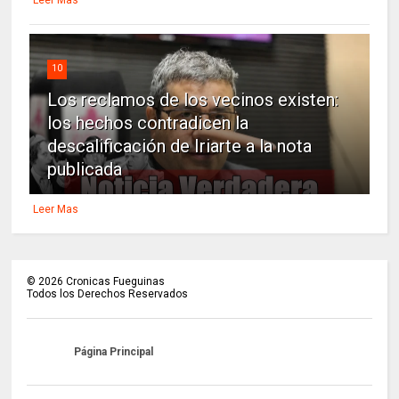
10
Los reclamos de los vecinos existen:
los hechos contradicen la
descalificación de Iriarte a la nota
publicada
Leer Mas
©
2026
Cronicas Fueguinas
Todos los Derechos Reservados
Página Principal