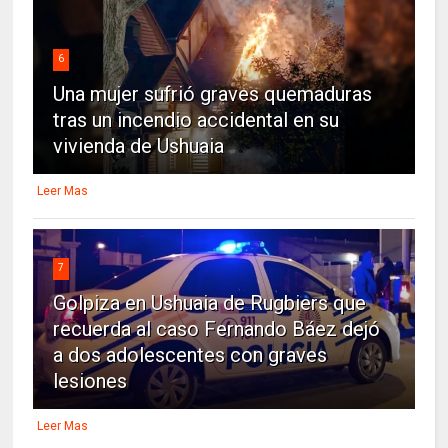
6
Una mujer sufrió graves quemaduras
tras un incendio accidental en su
vivienda de Ushuaia
Leer Mas
7
Golpiza en Ushuaia de Rugbiers que
recuerda al caso Fernando Báez dejó
a dos adolescentes con graves
lesiones
Leer Mas