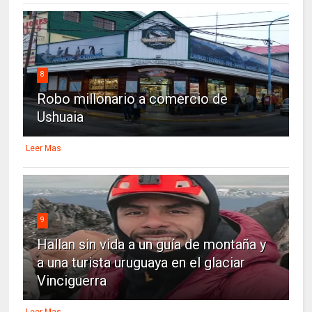
8
Robo millonario a comercio de
Ushuaia
Leer Mas
9
Hallan sin vida a un guía de montaña y
a una turista uruguaya en el glaciar
Vinciguerra
Leer Mas