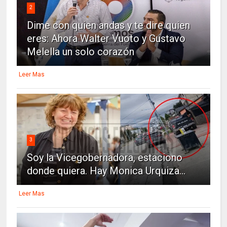
2
Dime con quien andas y te dire quien
eres: Ahora Walter Vuoto y Gustavo
Melella un solo corazón
Leer Mas
3
Soy la Vicegobernadora, estaciono
donde quiera. Hay Monica Urquiza...
Leer Mas