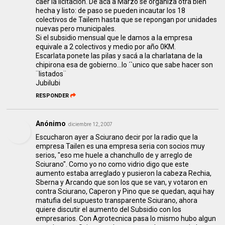
caer la licitación. De acá a Marzo se organiza otra bien
hecha y listo: de paso se pueden incautar los 18
colectivos de Tailem hasta que se repongan por unidades
nuevas pero municipales.
Si el subsidio mensual que le damos a la empresa
equivale a 2 colectivos y medio por año 0KM.
Escarlata ponete las pilas y sacá a la charlatana de la
chipirona esa de gobierno...lo ´`unico que sabe hacer son
¨listados¨
Jubilubi
RESPONDER
Anónimo
diciembre 12, 2007
Escucharon ayer a Sciurano decir por la radio que la
empresa Tailen es una empresa seria con socios muy
serios, "eso me huele a chanchullo de y arreglo de
Sciurano". Como yo no como vidrio digo que este
aumento estaba arreglado y pusieron la cabeza Rechia,
Sberna y Arcando que son los que se van, y votaron en
contra Sciurano, Caperon y Pino que se quedan, aqui hay
matufia del supuesto transparente Sciurano, ahora
quiere discutir el aumento del Subsidio con los
empresarios. Con Agrotecnica pasa lo mismo hubo algun