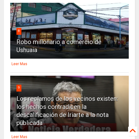
8
Robo millonario a comercio de
Ushuaia
Leer Mas
9
Los reclamos de los vecinos existen:
los hechos contradicen la
descalificación de Iriarte a la nota
publicada
Leer Mas