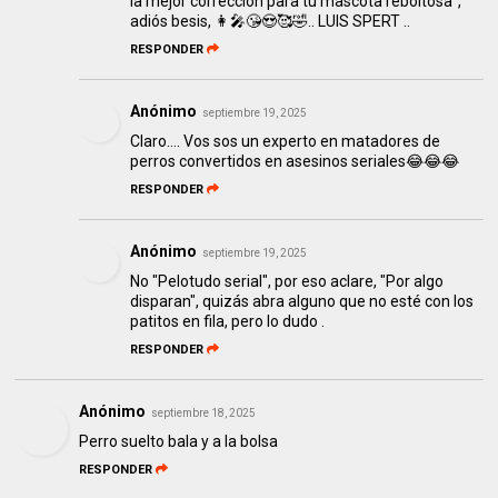
la mejor corrección para tu mascota reboltosa",
adiós besis, 👩‍🎤😘😍🥰🤣.. LUIS SPERT ..
RESPONDER
Anónimo
septiembre 19, 2025
Claro…. Vos sos un experto en matadores de
perros convertidos en asesinos seriales😂😂😂
RESPONDER
Anónimo
septiembre 19, 2025
No "Pelotudo serial", por eso aclare, "Por algo
disparan", quizás abra alguno que no esté con los
patitos en fila, pero lo dudo .
RESPONDER
Anónimo
septiembre 18, 2025
Perro suelto bala y a la bolsa
RESPONDER