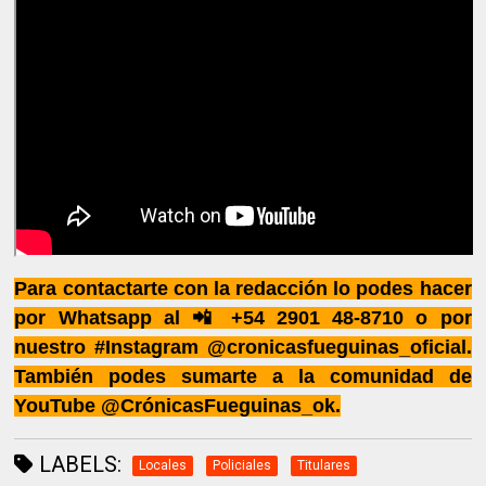
Para contactarte con la redacción lo podes hacer
por Whatsapp al 📲 +54 2901 48-8710 o por
nuestro #Instagram @cronicasfueguinas_oficial.
También podes sumarte a la comunidad de
YouTube @CrónicasFueguinas_ok.
LABELS:
Locales
Policiales
Titulares