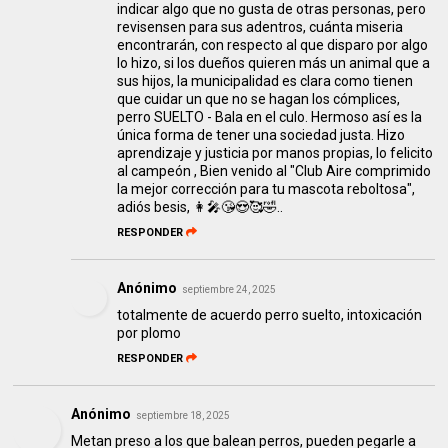
indicar algo que no gusta de otras personas, pero
revisensen para sus adentros, cuánta miseria
encontrarán, con respecto al que disparo por algo
lo hizo, si los dueños quieren más un animal que a
sus hijos, la municipalidad es clara como tienen
que cuidar un que no se hagan los cómplices,
perro SUELTO - Bala en el culo. Hermoso así es la
única forma de tener una sociedad justa. Hizo
aprendizaje y justicia por manos propias, lo felicito
al campeón , Bien venido al "Club Aire comprimido
la mejor corrección para tu mascota reboltosa",
adiós besis, 👩‍🎤😘😍🥰🤣..
RESPONDER
Anónimo
septiembre 24, 2025
totalmente de acuerdo perro suelto, intoxicación
por plomo
RESPONDER
Anónimo
septiembre 18, 2025
Metan preso a los que balean perros, pueden pegarle a