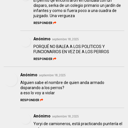
El perrito qe encontraron en Ushuaia con un
disparo, serka de un colegio primario un jardín de
infantes y como si fuera poco a una cuadra de
juzgado. Una vergueza
RESPONDER
Anónimo
septiembre 18, 2025
PORQUÉ NO BALEA A LOS POLITICOS Y
FUNCIONARIOS EN VEZ DE A LOS PERROS
RESPONDER
Anónimo
septiembre 18, 2025
Alguien sabe el nombre de quien anda armado
disparando a los perros?
a eso lo voy a violar
RESPONDER
Anónimo
septiembre 18, 2025
Yoryi de camioneros, está practicando puntería el