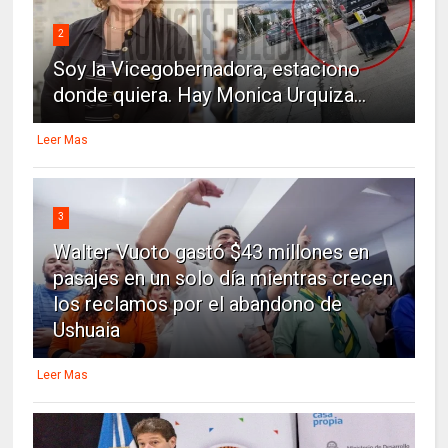
2
Soy la Vicegobernadora, estaciono
donde quiera. Hay Monica Urquiza...
Leer Mas
3
Walter Vuoto gastó $43 millones en
pasajes en un solo día mientras crecen
los reclamos por el abandono de
Ushuaia
Leer Mas