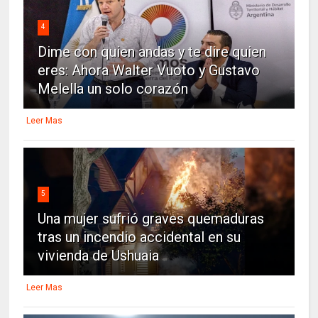
4
Dime con quien andas y te dire quien
eres: Ahora Walter Vuoto y Gustavo
Melella un solo corazón
Leer Mas
5
Una mujer sufrió graves quemaduras
tras un incendio accidental en su
vivienda de Ushuaia
Leer Mas