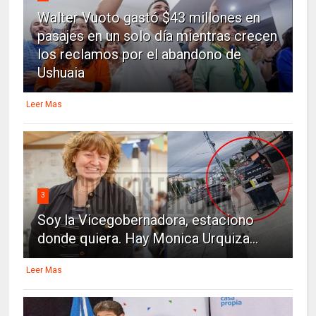
Walter Vuoto gastó $43 millones en
pasajes en un solo día mientras crecen
los reclamos por el abandono de
Ushuaia
Leer Mas
3
Soy la Vicegobernadora, estaciono
donde quiera. Hay Monica Urquiza...
Leer Mas