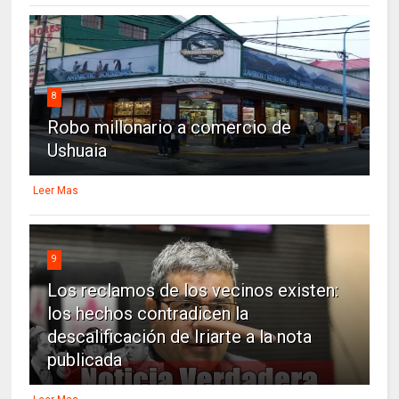
8
Robo millonario a comercio de
Ushuaia
Leer Mas
9
Los reclamos de los vecinos existen:
los hechos contradicen la
descalificación de Iriarte a la nota
publicada