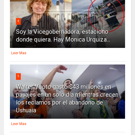
4
Soy la Vicegobernadora, estaciono
donde quiera. Hay Monica Urquiza...
Leer Mas
5
Walter Vuoto gastó $43 millones en
pasajes en un solo día mientras crecen
los reclamos por el abandono de
Ushuaia
Leer Mas