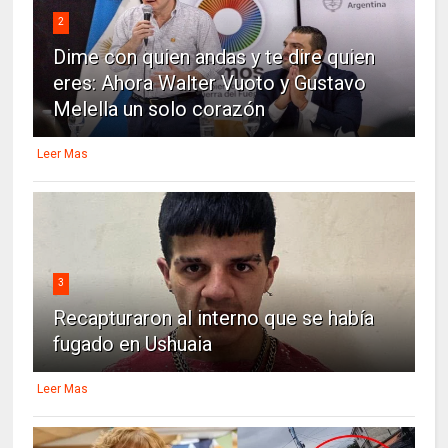
2
Dime con quien andas y te dire quien
eres: Ahora Walter Vuoto y Gustavo
Melella un solo corazón
Leer Mas
3
Recapturaron al interno que se había
fugado en Ushuaia
Leer Mas