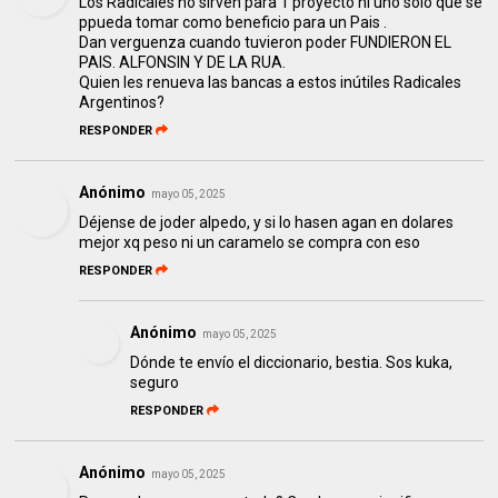
Los Radicales no sirven para 1 proyecto ni uno solo que se
ppueda tomar como beneficio para un Pais .
Dan verguenza cuando tuvieron poder FUNDIERON EL
PAIS. ALFONSIN Y DE LA RUA.
Quien les renueva las bancas a estos inútiles Radicales
Argentinos?
RESPONDER
Anónimo
mayo 05, 2025
Déjense de joder alpedo, y si lo hasen agan en dolares
mejor xq peso ni un caramelo se compra con eso
RESPONDER
Anónimo
mayo 05, 2025
Dónde te envío el diccionario, bestia. Sos kuka,
seguro
RESPONDER
Anónimo
mayo 05, 2025