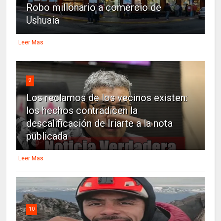
Robo millonario a comercio de
Ushuaia
Leer Mas
9
Los reclamos de los vecinos existen:
los hechos contradicen la
descalificación de Iriarte a la nota
publicada
Leer Mas
10