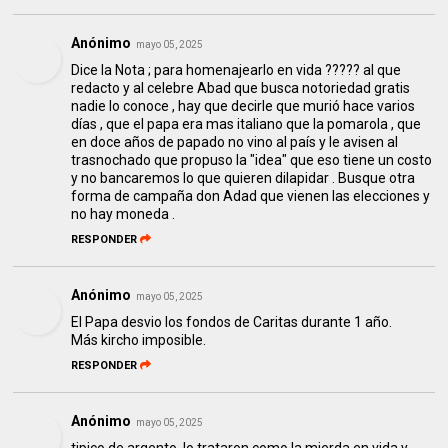
Anónimo
mayo 05, 2025
Dice la Nota ; para homenajearlo en vida ????? al que
redacto y al celebre Abad que busca notoriedad gratis
nadie lo conoce , hay que decirle que murió hace varios
días , que el papa era mas italiano que la pomarola , que
en doce años de papado no vino al país y le avisen al
trasnochado que propuso la "idea" que eso tiene un costo
y no bancaremos lo que quieren dilapidar . Busque otra
forma de campaña don Adad que vienen las elecciones y
no hay moneda .
RESPONDER
Anónimo
mayo 05, 2025
El Papa desvio los fondos de Caritas durante 1 año.
Más kircho imposible.
RESPONDER
Anónimo
mayo 05, 2025
tipico de argento, lo trataron como la mierda en vida y