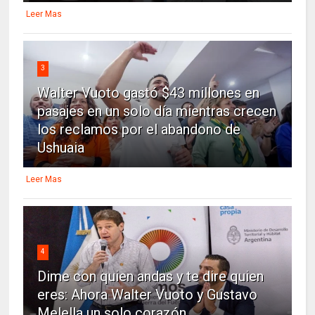
Leer Mas
3
Walter Vuoto gastó $43 millones en
pasajes en un solo día mientras crecen
los reclamos por el abandono de
Ushuaia
Leer Mas
4
Dime con quien andas y te dire quien
eres: Ahora Walter Vuoto y Gustavo
Melella un solo corazón