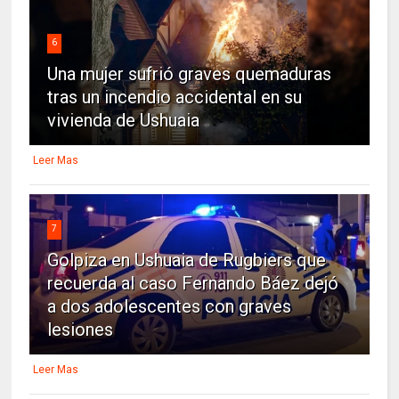
6
Una mujer sufrió graves quemaduras
tras un incendio accidental en su
vivienda de Ushuaia
Leer Mas
7
Golpiza en Ushuaia de Rugbiers que
recuerda al caso Fernando Báez dejó
a dos adolescentes con graves
lesiones
Leer Mas