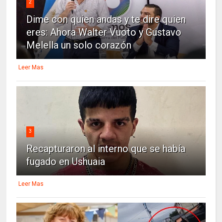
2
Dime con quien andas y te dire quien
eres: Ahora Walter Vuoto y Gustavo
Melella un solo corazón
Leer Mas
3
Recapturaron al interno que se había
fugado en Ushuaia
Leer Mas