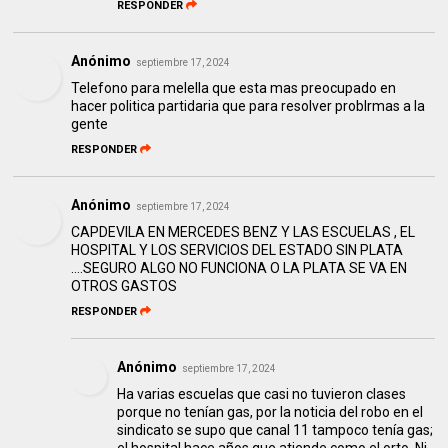
RESPONDER
Anónimo
septiembre 17, 2024
Telefono para melella que esta mas preocupado en
hacer politica partidaria que para resolver problrmas a la
gente
RESPONDER
Anónimo
septiembre 17, 2024
CAPDEVILA EN MERCEDES BENZ Y LAS ESCUELAS , EL
HOSPITAL Y LOS SERVICIOS DEL ESTADO SIN PLATA
….SEGURO ALGO NO FUNCIONA O LA PLATA SE VA EN
OTROS GASTOS
RESPONDER
Anónimo
septiembre 17, 2024
Ha varias escuelas que casi no tuvieron clases
porque no tenían gas, por la noticia del robo en el
sindicato se supo que canal 11 tampoco tenía gas;
el hospital hace años que atiende como el orto. Ni