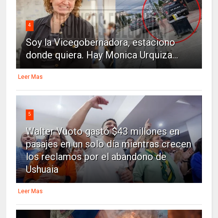
4
Soy la Vicegobernadora, estaciono
donde quiera. Hay Monica Urquiza...
Leer Mas
5
Walter Vuoto gastó $43 millones en
pasajes en un solo día mientras crecen
los reclamos por el abandono de
Ushuaia
Leer Mas