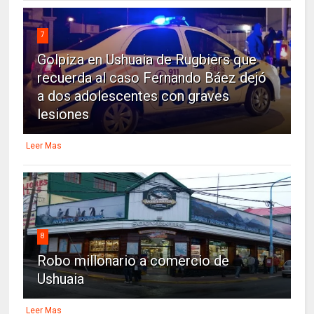
7
Golpiza en Ushuaia de Rugbiers que
recuerda al caso Fernando Báez dejó
a dos adolescentes con graves
lesiones
Leer Mas
8
Robo millonario a comercio de
Ushuaia
Leer Mas