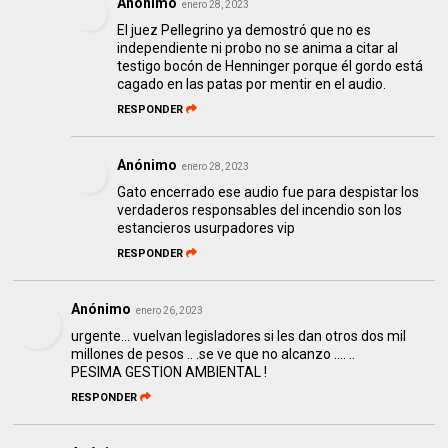
Anónimo
enero 28, 2023
El juez Pellegrino ya demostró que no es
independiente ni probo no se anima a citar al
testigo bocón de Henninger porque él gordo está
cagado en las patas por mentir en el audio.
RESPONDER
Anónimo
enero 28, 2023
Gato encerrado ese audio fue para despistar los
verdaderos responsables del incendio son los
estancieros usurpadores vip
RESPONDER
Anónimo
enero 26, 2023
urgente... vuelvan legisladores si les dan otros dos mil
millones de pesos .. .se ve que no alcanzo .... ..
PESIMA GESTION AMBIENTAL !
RESPONDER