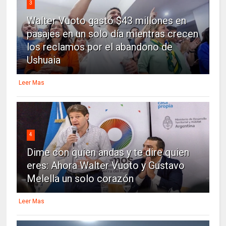
3
Walter Vuoto gastó $43 millones en
pasajes en un solo día mientras crecen
los reclamos por el abandono de
Ushuaia
Leer Mas
4
Dime con quien andas y te dire quien
eres: Ahora Walter Vuoto y Gustavo
Melella un solo corazón
Leer Mas