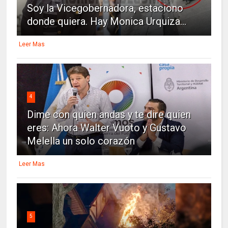
Soy la Vicegobernadora, estaciono
donde quiera. Hay Monica Urquiza...
Leer Mas
4
Dime con quien andas y te dire quien
eres: Ahora Walter Vuoto y Gustavo
Melella un solo corazón
Leer Mas
5