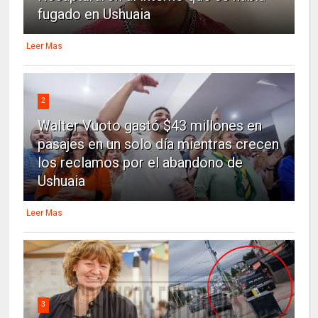
fugado en Ushuaia
Leer Mas
2
Walter Vuoto gastó $43 millones en
pasajes en un solo día mientras crecen
los reclamos por el abandono de
Ushuaia
Leer Mas
3