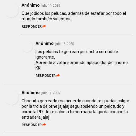
Anónimo
julio 14, 2025
Que jodidos los pelucas, además de estafar por todo el
mundo también violentos.
RESPONDER
Anónimo
julio 15, 2025
Los pelucas te gorrean peroncho cornudo e
ignorante.
Aprende a votar sometido aplaudidor del choreo
KK
RESPONDER
Anónimo
julio 14, 2025
Chaquito gorreado me acuerdo cuando te querías colgar
por la trola de orne jajajaj seguisbsiendo un pelotudo y
corneta PD... le re cabio a tu hermana la gorda chechu la
entradera jajaj
RESPONDER