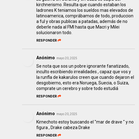
kirchnerismo. Resulta que cuando estaban los
ladrones K teniamos los sueldos mas elevados de
latinoamerica, comprábamos de todo, produccion
a ful y obras publicas a patadas, además de no
deberle nada al FMI hasta que Macri y Milei
solucionaron todo.
RESPONDER
Anónimo
mayo 20, 2025
Se nota que sos un pobre ignorante fanatizado,
inculto escribiendo irrealidades , capaz que vos y
la runfla de kakarulos creen que cuando dejaron el
desgobierno, esto era Noruega, Suecia, o Suiza,
comprate un cerebro y sobre todo estudiá
RESPONDER
Anónimo
mayo 20, 2025
Kirnechoto estoy buscando el "mar de drave " y no
figura , Drake cabeza Drake
RESPONDER