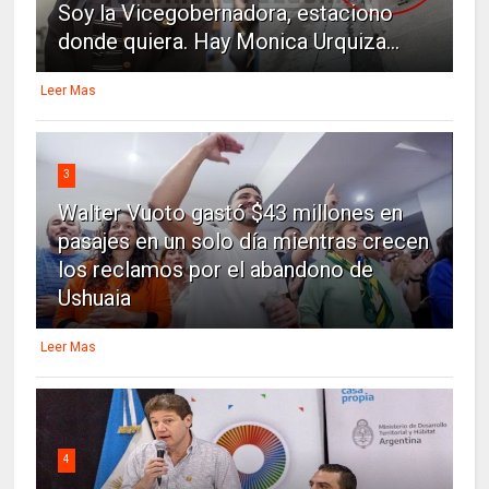
Soy la Vicegobernadora, estaciono
donde quiera. Hay Monica Urquiza...
Leer Mas
3
Walter Vuoto gastó $43 millones en
pasajes en un solo día mientras crecen
los reclamos por el abandono de
Ushuaia
Leer Mas
4