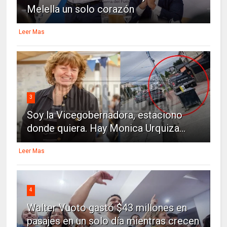
Melella un solo corazón
Leer Mas
3
Soy la Vicegobernadora, estaciono
donde quiera. Hay Monica Urquiza...
Leer Mas
4
Walter Vuoto gastó $43 millones en
pasajes en un solo día mientras crecen