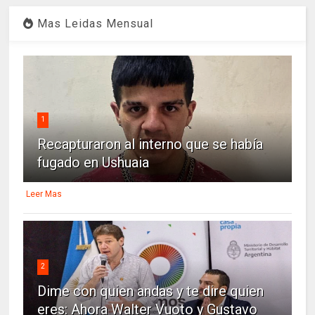
Mas Leidas Mensual
1
Recapturaron al interno que se había
fugado en Ushuaia
Leer Mas
2
Dime con quien andas y te dire quien
eres: Ahora Walter Vuoto y Gustavo