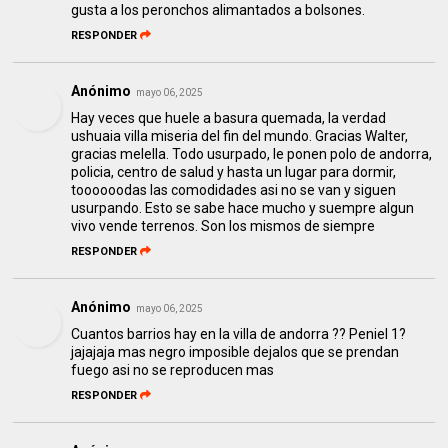
gusta a los peronchos alimantados a bolsones.
RESPONDER
Anónimo
mayo 06, 2025
Hay veces que huele a basura quemada, la verdad
ushuaia villa miseria del fin del mundo. Gracias Walter,
gracias melella. Todo usurpado, le ponen polo de andorra,
policia, centro de salud y hasta un lugar para dormir,
toooooodas las comodidades asi no se van y siguen
usurpando. Esto se sabe hace mucho y suempre algun
vivo vende terrenos. Son los mismos de siempre
RESPONDER
Anónimo
mayo 06, 2025
Cuantos barrios hay en la villa de andorra ?? Peniel 1?
jajajaja mas negro imposible dejalos que se prendan
fuego asi no se reproducen mas
RESPONDER