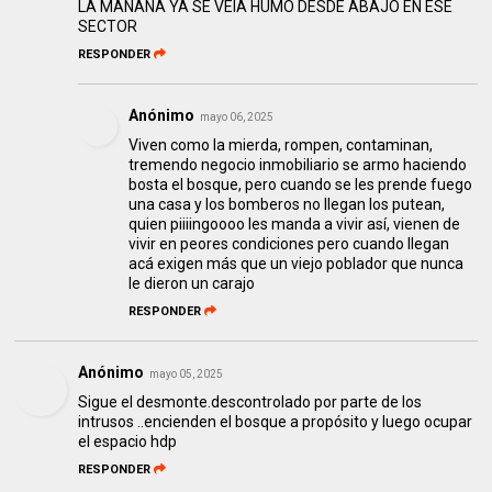
LA MAÑANA YA SE VEIA HUMO DESDE ABAJO EN ESE
SECTOR
RESPONDER
Anónimo
mayo 06, 2025
Viven como la mierda, rompen, contaminan,
tremendo negocio inmobiliario se armo haciendo
bosta el bosque, pero cuando se les prende fuego
una casa y los bomberos no llegan los putean,
quien piiiingoooo les manda a vivir así, vienen de
vivir en peores condiciones pero cuando llegan
acá exigen más que un viejo poblador que nunca
le dieron un carajo
RESPONDER
Anónimo
mayo 05, 2025
Sigue el desmonte.descontrolado por parte de los
intrusos ..encienden el bosque a propósito y luego ocupar
el espacio hdp
RESPONDER