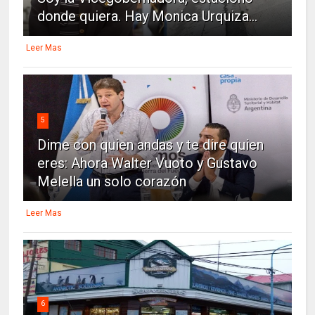
donde quiera. Hay Monica Urquiza...
Leer Mas
5
Dime con quien andas y te dire quien
eres: Ahora Walter Vuoto y Gustavo
Melella un solo corazón
Leer Mas
6