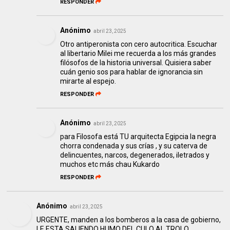
RESPONDER
Anónimo
abril 23, 2025
Otro antiperonista con cero autocritica. Escuchar
al libertario Milei me recuerda a los más grandes
filósofos de la historia universal. Quisiera saber
cuán genio sos para hablar de ignorancia sin
mirarte al espejo.
RESPONDER
Anónimo
abril 23, 2025
para Filosofa está TU arquitecta Egipcia la negra
chorra condenada y sus crías , y su caterva de
delincuentes, narcos, degenerados, iletrados y
muchos etc más chau Kukardo
RESPONDER
Anónimo
abril 23, 2025
URGENTE, manden a los bomberos a la casa de gobierno,
LE ESTA SALIENDO HUMO DEL CULO AL TROLO