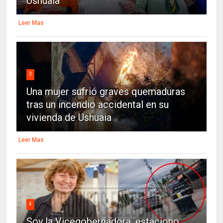
Ushuaia
Leer Mas
3
Una mujer sufrió graves quemaduras
tras un incendio accidental en su
vivienda de Ushuaia
Leer Mas
4
Soy la Vicegobernadora, estaciono