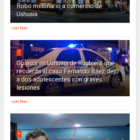
Robo millonario a comercio de
Ushuaia
Leer Mas
7
Golpiza en Ushuaia de Rugbiers que
recuerda al caso Fernando Báez dejó
a dos adolescentes con graves
lesiones
Leer Mas
8