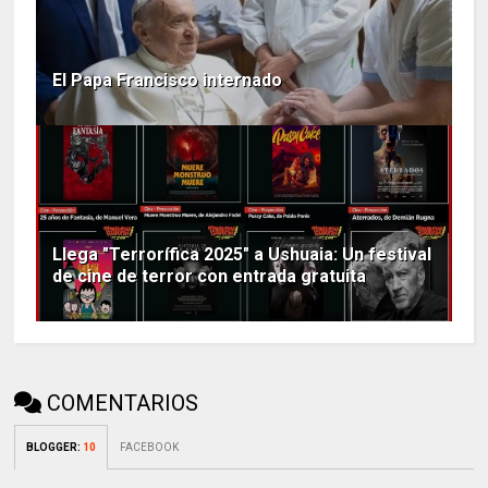
El Papa Francisco internado
Llega "Terrorífica 2025" a Ushuaia: Un festival
de cine de terror con entrada gratuita
COMENTARIOS
BLOGGER
:
10
FACEBOOK