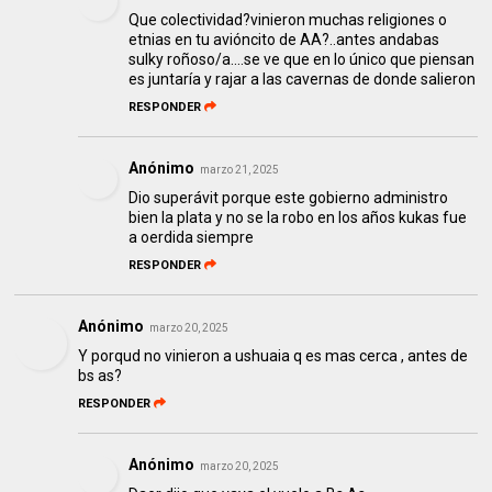
Que colectividad?vinieron muchas religiones o
etnias en tu avióncito de AA?..antes andabas
sulky roñoso/a....se ve que en lo único que piensan
es juntaría y rajar a las cavernas de donde salieron
RESPONDER
Anónimo
marzo 21, 2025
Dio superávit porque este gobierno administro
bien la plata y no se la robo en los años kukas fue
a oerdida siempre
RESPONDER
Anónimo
marzo 20, 2025
Y porqud no vinieron a ushuaia q es mas cerca , antes de
bs as?
RESPONDER
Anónimo
marzo 20, 2025