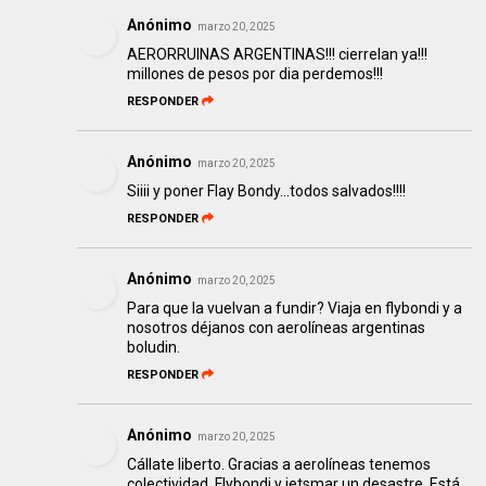
Anónimo
marzo 20, 2025
AERORRUINAS ARGENTINAS!!! cierrelan ya!!!
millones de pesos por dia perdemos!!!
RESPONDER
Anónimo
marzo 20, 2025
Siiii y poner Flay Bondy...todos salvados!!!!
RESPONDER
Anónimo
marzo 20, 2025
Para que la vuelvan a fundir? Viaja en flybondi y a
nosotros déjanos con aerolíneas argentinas
boludin.
RESPONDER
Anónimo
marzo 20, 2025
Cállate liberto. Gracias a aerolíneas tenemos
colectividad. Flybondi y jetsmar un desastre. Está