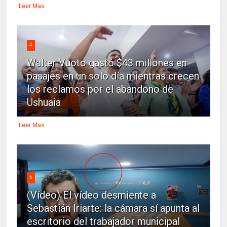
Leer Mas
4
Walter Vuoto gastó $43 millones en
pasajes en un solo día mientras crecen
los reclamos por el abandono de
Ushuaia
Leer Mas
5
(Vídeo) El vídeo desmiente a
Sebastián Iriarte: la cámara sí apunta al
escritorio del trabajador municipal