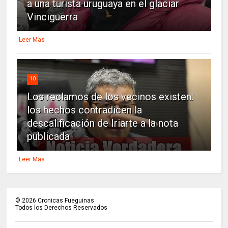
a una turista uruguaya en el glaciar
Vinciguerra
Leer Mas
10
Los reclamos de los vecinos existen:
los hechos contradicen la
descalificación de Iriarte a la nota
publicada
Leer Mas
©
2026
Cronicas Fueguinas
Todos los Derechos Reservados