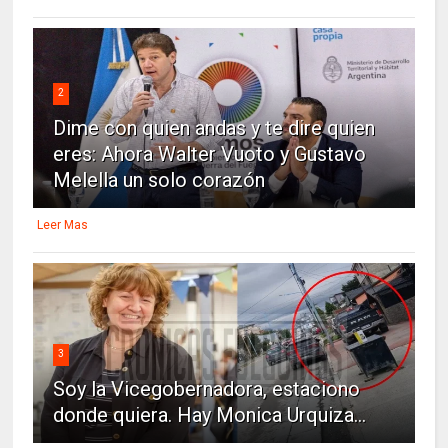
2
Dime con quien andas y te dire quien
eres: Ahora Walter Vuoto y Gustavo
Melella un solo corazón
Leer Mas
3
Soy la Vicegobernadora, estaciono
donde quiera. Hay Monica Urquiza...