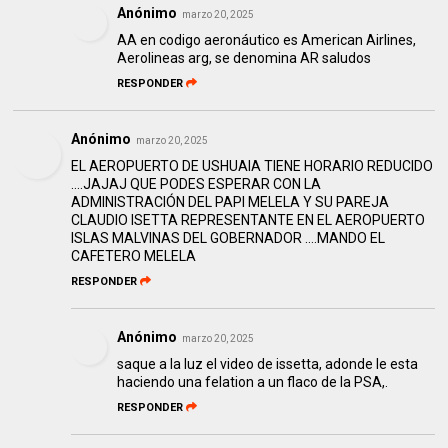
Anónimo
marzo 20, 2025
AA en codigo aeronáutico es American Airlines,
Aerolineas arg, se denomina AR saludos
RESPONDER
Anónimo
marzo 20, 2025
EL AEROPUERTO DE USHUAIA TIENE HORARIO REDUCIDO
….JAJAJ QUE PODES ESPERAR CON LA
ADMINISTRACIÓN DEL PAPI MELELA Y SU PAREJA
CLAUDIO ISETTA REPRESENTANTE EN EL AEROPUERTO
ISLAS MALVINAS DEL GOBERNADOR ….MANDO EL
CAFETERO MELELA
RESPONDER
Anónimo
marzo 20, 2025
saque a la luz el video de issetta, adonde le esta
haciendo una felation a un flaco de la PSA,.
RESPONDER