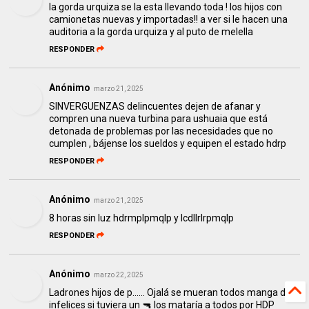
la gorda urquiza se la esta llevando toda ! los hijos con
camionetas nuevas y importadas!! a ver si le hacen una
auditoria a la gorda urquiza y al puto de melella
RESPONDER
Anónimo
marzo 21, 2025
SINVERGUENZAS delincuentes dejen de afanar y
compren una nueva turbina para ushuaia que está
detonada de problemas por las necesidades que no
cumplen , bájense los sueldos y equipen el estado hdrp
RESPONDER
Anónimo
marzo 21, 2025
8 horas sin luz hdrmplpmqlp y lcdllrlrpmqlp
RESPONDER
Anónimo
marzo 22, 2025
Ladrones hijos de p...... Ojalá se mueran todos manga de
infelices si tuviera un 🔫 los mataría a todos por HDP