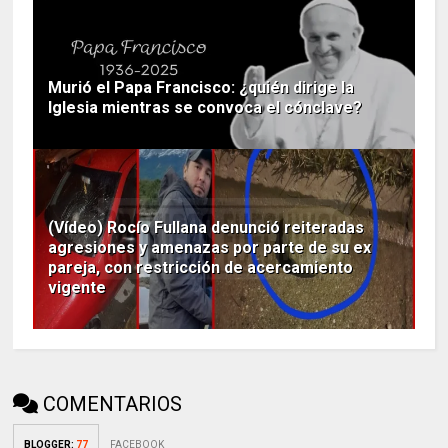
Murió el Papa Francisco: ¿quién dirige la
Iglesia mientras se convoca el cónclave?
(Vídeo) Rocío Fullana denunció reiteradas
agresiones y amenazas por parte de su ex
pareja, con restricción de acercamiento
vigente
COMENTARIOS
BLOGGER
:
77
FACEBOOK