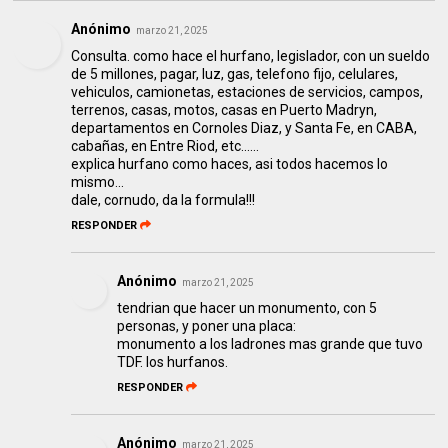
Anónimo
marzo 21, 2025
Consulta. como hace el hurfano, legislador, con un sueldo
de 5 millones, pagar, luz, gas, telefono fijo, celulares,
vehiculos, camionetas, estaciones de servicios, campos,
terrenos, casas, motos, casas en Puerto Madryn,
departamentos en Cornoles Diaz, y Santa Fe, en CABA,
cabañas, en Entre Riod, etc......
explica hurfano como haces, asi todos hacemos lo
mismo...
dale, cornudo, da la formula!!!
RESPONDER
Anónimo
marzo 21, 2025
tendrian que hacer un monumento, con 5
personas, y poner una placa:
monumento a los ladrones mas grande que tuvo
TDF. los hurfanos.
RESPONDER
Anónimo
marzo 21, 2025