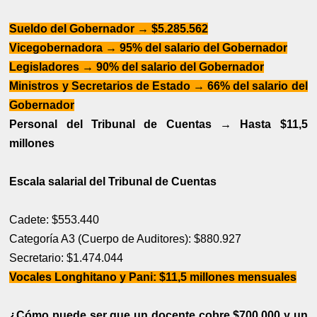
Sueldo del Gobernador → $5.285.562
Vicegobernadora → 95% del salario del Gobernador
Legisladores → 90% del salario del Gobernador
Ministros y Secretarios de Estado → 66% del salario del
Gobernador
Personal del Tribunal de Cuentas → Hasta $11,5
millones
Escala salarial del Tribunal de Cuentas
Cadete: $553.440
Categoría A3 (Cuerpo de Auditores): $880.927
Secretario: $1.474.044
Vocales Longhitano y Pani: $11,5 millones mensuales
¿Cómo puede ser que un docente cobre $700.000 y un