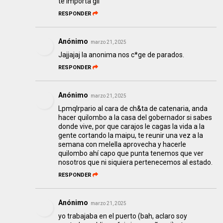
te importa gil
RESPONDER
Anónimo
marzo 21, 2025
Jajjajaj la anonima nos c*ge de parados.
RESPONDER
Anónimo
marzo 21, 2025
Lpmqlrpario al cara de ch&ta de catenaria, anda
hacer quilombo a la casa del gobernador si sabes
donde vive, por que carajos le cagas la vida a la
gente cortando la maipu, te reunir una vez a la
semana con melella aprovecha y hacerle
quilombo ahí capo que punta tenemos que ver
nosotros que ni siquiera pertenecemos al estado.
RESPONDER
Anónimo
marzo 21, 2025
yo trabajaba en el puerto (bah, aclaro soy