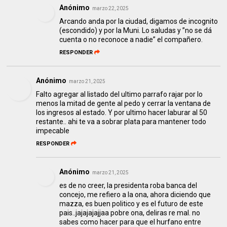
Anónimo
marzo 22, 2025
Arcando anda por la ciudad, digamos de incognito
(escondido) y por la Muni. Lo saludas y ”no se dá
cuenta o no reconoce a nadie” el compañero.
RESPONDER
Anónimo
marzo 21, 2025
Falto agregar al listado del ultimo parrafo rajar por lo
menos la mitad de gente al pedo y cerrar la ventana de
los ingresos al estado. Y por ultimo hacer laburar al 50
restante.. ahi te va a sobrar plata para mantener todo
impecable
RESPONDER
Anónimo
marzo 21, 2025
es de no creer, la presidenta roba banca del
concejo, me refiero a la ona, ahora diciendo que
mazza, es buen politico y es el futuro de este
pais..jajajajajjaa pobre ona, deliras re mal. no
sabes como hacer para que el hurfano entre