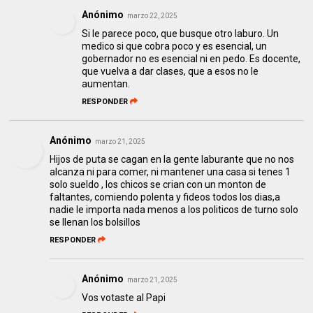
Anónimo
marzo 22, 2025
Si le parece poco, que busque otro laburo. Un
medico si que cobra poco y es esencial, un
gobernador no es esencial ni en pedo. Es docente,
que vuelva a dar clases, que a esos no le
aumentan.
RESPONDER
Anónimo
marzo 21, 2025
Hijos de puta se cagan en la gente laburante que no nos
alcanza ni para comer, ni mantener una casa si tenes 1
solo sueldo , los chicos se crian con un monton de
faltantes, comiendo polenta y fideos todos los dias,a
nadie le importa nada menos a los politicos de turno solo
se llenan los bolsillos
RESPONDER
Anónimo
marzo 21, 2025
Vos votaste al Papi