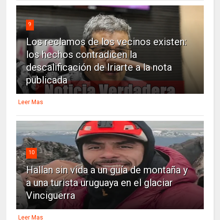
9
Los reclamos de los vecinos existen:
los hechos contradicen la
descalificación de Iriarte a la nota
publicada
Leer Mas
10
Hallan sin vida a un guía de montaña y
a una turista uruguaya en el glaciar
Vinciguerra
Leer Mas