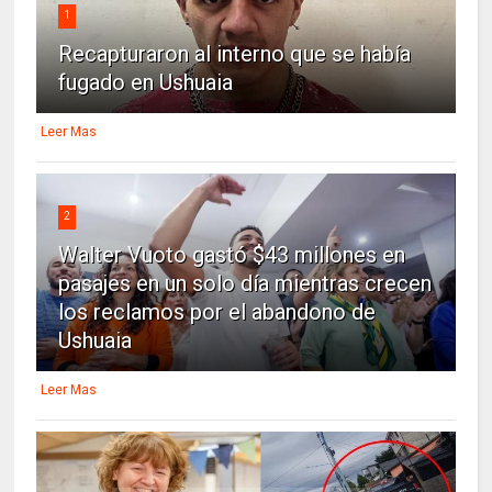
1
Recapturaron al interno que se había
fugado en Ushuaia
Leer Mas
2
Walter Vuoto gastó $43 millones en
pasajes en un solo día mientras crecen
los reclamos por el abandono de
Ushuaia
Leer Mas