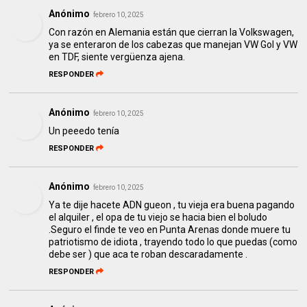
Anónimo
febrero 10, 2025
Con razón en Alemania están que cierran la Volkswagen,
ya se enteraron de los cabezas que manejan VW Gol y VW
en TDF, siente vergüenza ajena.
RESPONDER
Anónimo
febrero 10, 2025
Un peeedo tenía
RESPONDER
Anónimo
febrero 10, 2025
Ya te dije hacete ADN gueon , tu vieja era buena pagando
el alquiler , el opa de tu viejo se hacia bien el boludo
.Seguro el finde te veo en Punta Arenas donde muere tu
patriotismo de idiota , trayendo todo lo que puedas (como
debe ser ) que aca te roban descaradamente .
RESPONDER