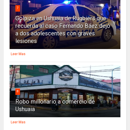
7
Golpiza en Ushuaia de Rugbiers que
recuerda al caso Fernando Báez dejó
a dos adolescentes con graves
lesiones
Leer Mas
8
Robo millonario a comercio de
Ushuaia
Leer Mas