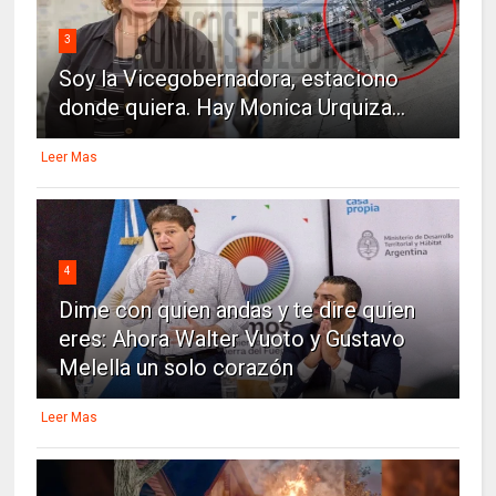
3
Soy la Vicegobernadora, estaciono
donde quiera. Hay Monica Urquiza...
Leer Mas
4
Dime con quien andas y te dire quien
eres: Ahora Walter Vuoto y Gustavo
Melella un solo corazón
Leer Mas