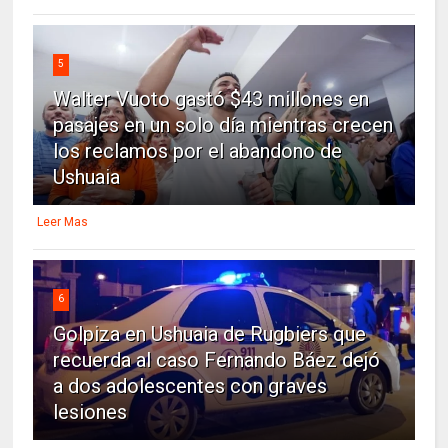
5
Walter Vuoto gastó $43 millones en
pasajes en un solo día mientras crecen
los reclamos por el abandono de
Ushuaia
Leer Mas
6
Golpiza en Ushuaia de Rugbiers que
recuerda al caso Fernando Báez dejó
a dos adolescentes con graves
lesiones