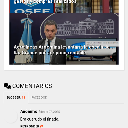
gastos y compras realizados
Aerolíneas Argentina levantaría la escala de
Río Grande por ser poco rentable
COMENTARIOS
BLOGGER
:
11
FACEBOOK
Anónimo
febrero 07, 2025
Era cuerudo el finado.
RESPONDER