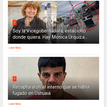
3
Soy la Vicegobernadora, estaciono
donde quiera. Hay Monica Urquiza...
Leer Mas
4
Recapturaron al interno que se había
fugado en Ushuaia
Leer Mas