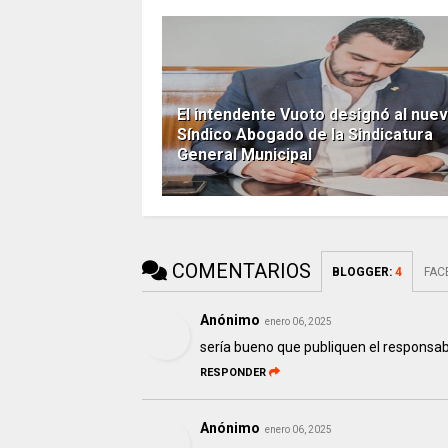
El intendente Vuoto designó al nue
Síndico Abogado de la Sindicatura
General Municipal
COMENTARIOS
BLOGGER
:
4
FAC
Anónimo
enero 06, 2025
sería bueno que publiquen el responsabl
RESPONDER
Anónimo
enero 06, 2025