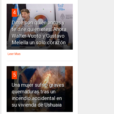
4
Dime con quien andas y
te dire quien eres: Ahora
Walter Vuoto y Gustavo
Melella un solo corazón
Leer Mas
5
Una mujer sufrió graves
quemaduras tras un
incendio accidental en
su vivienda de Ushuaia