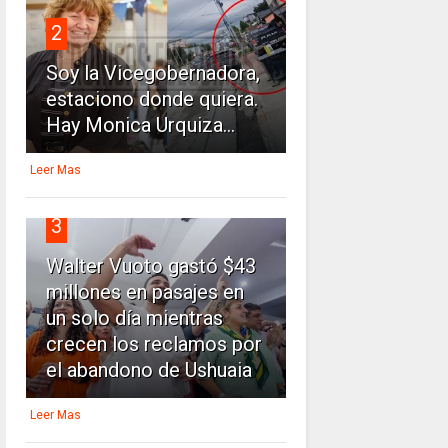
2
Soy la Vicegobernadora,
estaciono donde quiera.
Hay Monica Urquiza...
Leer Mas
3
Walter Vuoto gastó $43
millones en pasajes en
un solo día mientras
crecen los reclamos por
el abandono de Ushuaia
Leer Mas