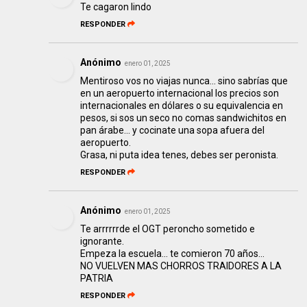
Te cagaron lindo
RESPONDER
Anónimo
enero 01, 2025
Mentiroso vos no viajas nunca... sino sabrías que
en un aeropuerto internacional los precios son
internacionales en dólares o su equivalencia en
pesos, si sos un seco no comas sandwichitos en
pan árabe... y cocinate una sopa afuera del
aeropuerto.
Grasa, ni puta idea tenes, debes ser peronista.
RESPONDER
Anónimo
enero 01, 2025
Te arrrrrrde el OGT peroncho sometido e
ignorante.
Empeza la escuela... te comieron 70 años...
NO VUELVEN MAS CHORROS TRAIDORES A LA
PATRIA
RESPONDER