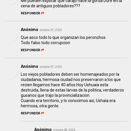
Me pueden explicar que carajo hace la gorda Dure en la
cena de antiguos pobladores???
RESPONDER
Anónimo
octubre 07, 2024
Que asco todo lo que organizan los peronchos
Todo falso todo corrupcion
RESPONDER
Anónimo
octubre 07, 2024
Los viejos pobladores deben ser homenajeados por la
ciudadania, hermosa ciudad nos preservaron a los que
recien llegamos hace 40 años.Hoy Ushuaia esta
destruida, llena de estas larvas de la politica, verdaderos
gusanos que trajo la provincializacion.
Cuando era territorio, y lo conocimos asi, Ushaia era
hermosa, otra gente.
RESPONDER
Anónimo
octubre 08, 2024