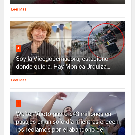
Leer Mas
4
Soy la Vicegobernadora, estaciono
donde quiera. Hay Monica Urquiza...
Leer Mas
5
Walter Vuoto gastó $43 millones en
pasajes en un solo día mientras crecen
los reclamos por el abandono de