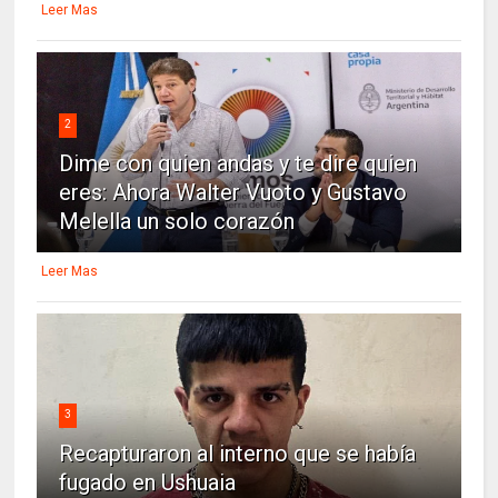
Leer Mas
2
Dime con quien andas y te dire quien
eres: Ahora Walter Vuoto y Gustavo
Melella un solo corazón
Leer Mas
3
Recapturaron al interno que se había
fugado en Ushuaia