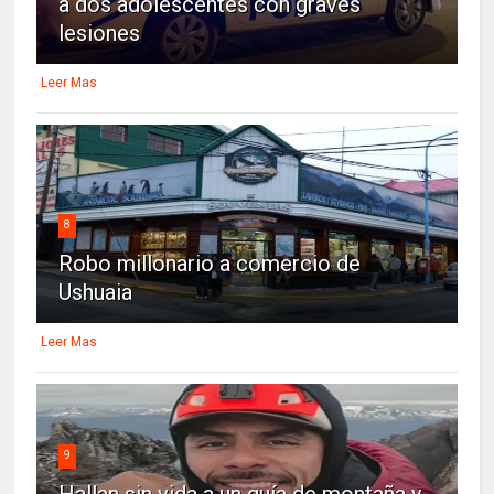
a dos adolescentes con graves
lesiones
Leer Mas
8
Robo millonario a comercio de
Ushuaia
Leer Mas
9
Hallan sin vida a un guía de montaña y