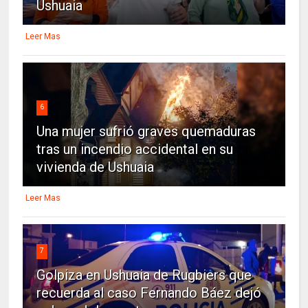
Ushuaia
Leer Mas
6
Una mujer sufrió graves quemaduras
tras un incendio accidental en su
vivienda de Ushuaia
Leer Mas
7
Golpiza en Ushuaia de Rugbiers que
recuerda al caso Fernando Báez dejó