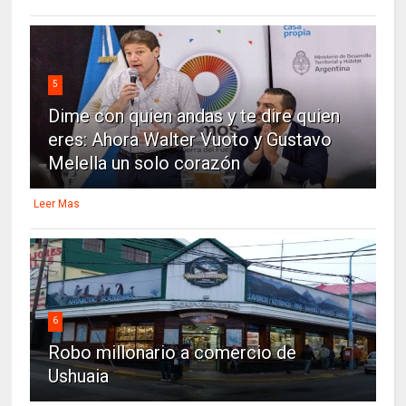
5
Dime con quien andas y te dire quien
eres: Ahora Walter Vuoto y Gustavo
Melella un solo corazón
Leer Mas
6
Robo millonario a comercio de
Ushuaia