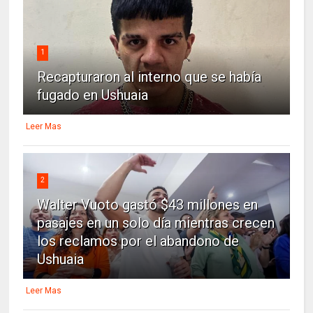
1
Recapturaron al interno que se había
fugado en Ushuaia
Leer Mas
2
Walter Vuoto gastó $43 millones en
pasajes en un solo día mientras crecen
los reclamos por el abandono de
Ushuaia
Leer Mas