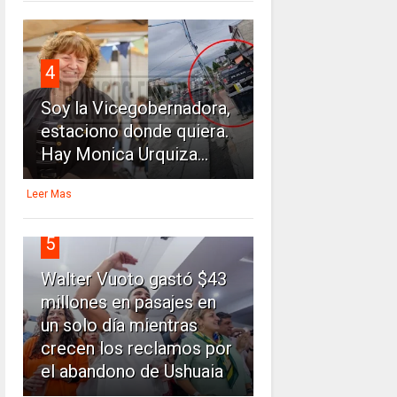
4
Soy la Vicegobernadora,
estaciono donde quiera.
Hay Monica Urquiza...
Leer Mas
5
Walter Vuoto gastó $43
millones en pasajes en
un solo día mientras
crecen los reclamos por
el abandono de Ushuaia