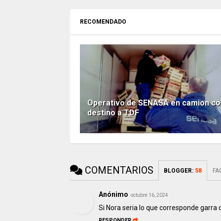
RECOMENDADO
Operativo de SENASA en camion co
destino a TDF
COMENTARIOS
BLOGGER
:
58
FA
Anónimo
octubre 16, 2024
Si Nora seria lo que corresponde garra q
RESPONDER