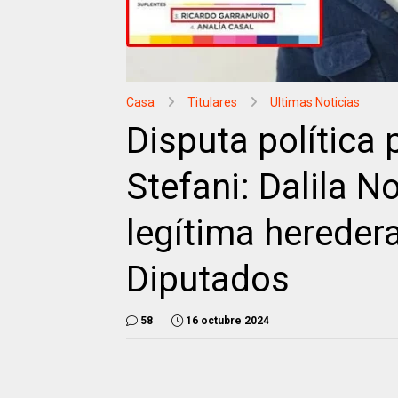
Casa
Titulares
Ultimas Noticias
Disputa política 
Stefani: Dalila N
legítima hereder
Diputados
58
16 octubre 2024