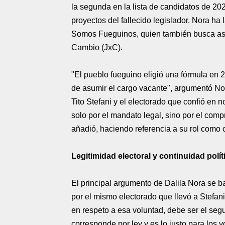
la segunda en la lista de candidatos de 20
proyectos del fallecido legislador. Nora h
Somos Fueguinos, quien también busca asu
Cambio (JxC).
"El pueblo fueguino eligió una fórmula en 
de asumir el cargo vacante", argumentó Nor
Tito Stefani y el electorado que confió en
solo por el mandato legal, sino por el comp
añadió, haciendo referencia a su rol como 
Legitimidad electoral y continuidad polít
El principal argumento de Dalila Nora se ba
por el mismo electorado que llevó a Stefan
en respeto a esa voluntad, debe ser el seg
corresponde por ley y es lo justo para los v