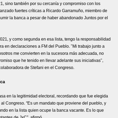
21, sino también por su cercanía y compromiso con los
a lanzado fuertes críticas a Ricardo Garramuño, miembro de
mir la banca a pesar de haber abandonado Juntos por el
2021, y como segunda en esa lista, tengo la responsabilidad
a en declaraciones a FM del Pueblo. "Mi trabajo junto a
 nosotros me convierten en la sucesora más adecuada, no
romiso que he tenido en llevar adelante sus iniciativas",
colaboradora de Stefani en el Congreso.
ica
sa en la legitimidad electoral, recordando que fue elegida
i al Congreso. “Es un mandato que proviene del pueblo, y
undo en la lista quien ocupe la banca vacante. Es lo que
otantes de JxC”, afirmó.