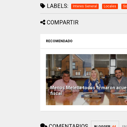
LABELS:
Interes General
Locales
So
COMPARTIR
RECOMENDADO
Menos Melella todos firmaron acu
fiscal
COMENTARIOS
BLOGGER
:
44
FA