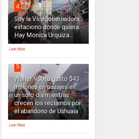
4
Soy la Vicegobernadora,
estaciono donde quiera.
Hay Monica Urquiza...
Leer Mas
5
Walter Vuoto gastó $43
millones en pasajes en
un solo día mientras
crecen los reclamos por
el abandono de Ushuaia
Leer Mas