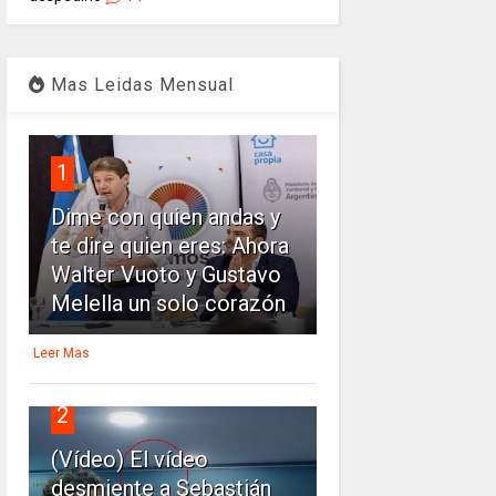
Mas Leidas Mensual
1
Dime con quien andas y
te dire quien eres: Ahora
Walter Vuoto y Gustavo
Melella un solo corazón
Leer Mas
2
(Vídeo) El vídeo
desmiente a Sebastián