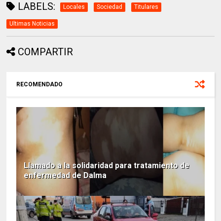
LABELS:
Locales
Sociedad
Titulares
Ultimas Noticias
COMPARTIR
RECOMENDADO
Llamado a la solidaridad para tratamiento de
enfermedad de Dalma