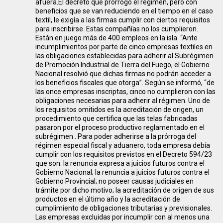
afuera.El decreto que prorrogó el régimen, pero con
beneficios que se van reduciendo en el tiempo en el caso
textil, le exigía a las firmas cumplir con ciertos requisitos
para inscribirse. Estas compañías no los cumplieron.
Están en juego más de 400 empleos en la isla. “Ante
incumplimientos por parte de cinco empresas textiles en
las obligaciones establecidas para adherir al Subrégimen
de Promoción Industrial de Tierra del Fuego, el Gobierno
Nacional resolvió que dichas firmas no podrán acceder a
los beneficios fiscales que otorga”. Según se informó, “de
las once empresas inscriptas, cinco no cumplieron con las
obligaciones necesarias para adherir al régimen. Uno de
los requisitos omitidos es la acreditación de origen, un
procedimiento que certifica que las telas fabricadas
pasaron por el proceso productivo reglamentado en el
subrégimen . Para poder adherirse a la prórroga del
régimen especial fiscal y aduanero, toda empresa debía
cumplir con los requisitos previstos en el Decreto 594/23
que son: la renuncia expresa a juicios futuros contra el
Gobierno Nacional; la renuncia a juicios futuros contra el
Gobierno Provincial; no poseer causas judiciales en
trámite por dicho motivo; la acreditación de origen de sus
productos en el último año y la acreditación de
cumplimiento de obligaciones tributarias y previsionales.
Las empresas excluidas por incumplir con al menos una