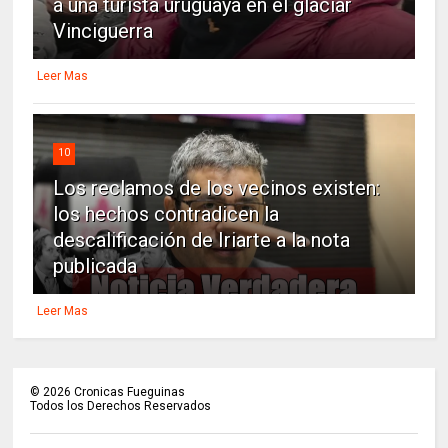
a una turista uruguaya en el glaciar
Vinciguerra
Leer Mas
10
Los reclamos de los vecinos existen:
los hechos contradicen la
descalificación de Iriarte a la nota
publicada
Leer Mas
©
2026
Cronicas Fueguinas
Todos los Derechos Reservados