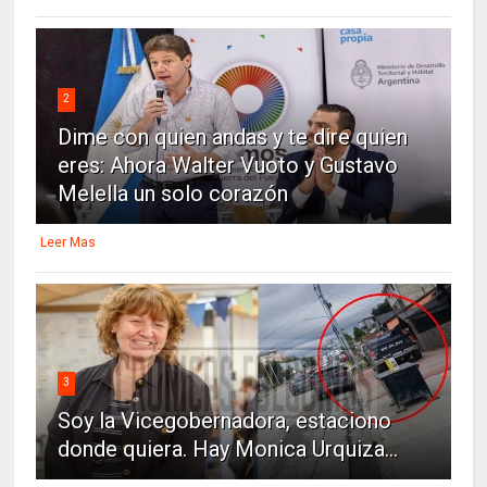
2
Dime con quien andas y te dire quien
eres: Ahora Walter Vuoto y Gustavo
Melella un solo corazón
Leer Mas
3
Soy la Vicegobernadora, estaciono
donde quiera. Hay Monica Urquiza...