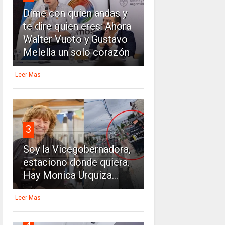
Dime con quien andas y
te dire quien eres: Ahora
Walter Vuoto y Gustavo
Melella un solo corazón
Leer Mas
3
Soy la Vicegobernadora,
estaciono donde quiera.
Hay Monica Urquiza...
Leer Mas