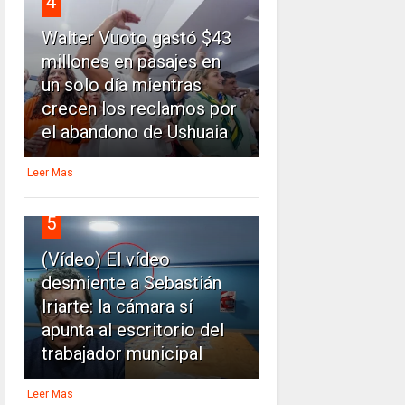
4
Walter Vuoto gastó $43
millones en pasajes en
un solo día mientras
crecen los reclamos por
el abandono de Ushuaia
Leer Mas
5
(Vídeo) El vídeo
desmiente a Sebastián
Iriarte: la cámara sí
apunta al escritorio del
trabajador municipal
Leer Mas