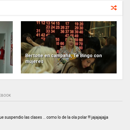
Bertone en campaña, Te Bingo con
mujeres
EBOOK
 suspendio las clases ... como lo de la ola polar !!! jajajajajja