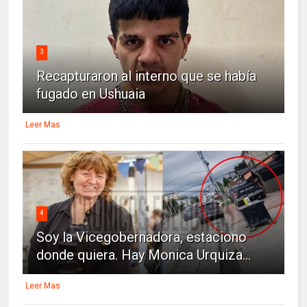
3
Recapturaron al interno que se había
fugado en Ushuaia
Leer Mas
4
Soy la Vicegobernadora, estaciono
donde quiera. Hay Monica Urquiza...
Leer Mas