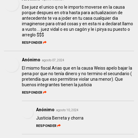
Ese juez el unico q no le importo moverse en la causa
porque despues en otra hasta para actualizacion de
antecedente te va a joder en tu casa cualquier dia
imaginense para otrad cosas y en esta ni a declarat llamo
a vuoto.... juez vidal o es un cagón y le i.pirya su puesto o
arreglo $$$
RESPONDER
Anónimo
agosto 07, 2024
El mismo fiscal Arias que en la causa Weiss apelo bajar la
pena por que no tenía dinero y no termino el secundario (
pretendía que eso permitirse violar una menor). Que
buenos integrantes tienen la justicia
RESPONDER
Anónimo
agosto 10, 2024
Justicia Berreta y chorra
RESPONDER