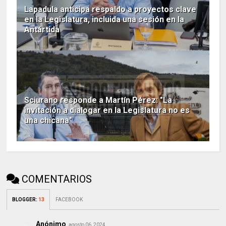
Lapadula anticipa respaldo a proyectos clave
en la Legislatura, incluida una sesión en la
Antártida
Sciurano responde a Martín Pérez: "La
invitación a dialogar en la Legislatura no es
una chicana"
COMENTARIOS
BLOGGER
:
13
FACEBOOK
Anónimo
agosto 06, 2024