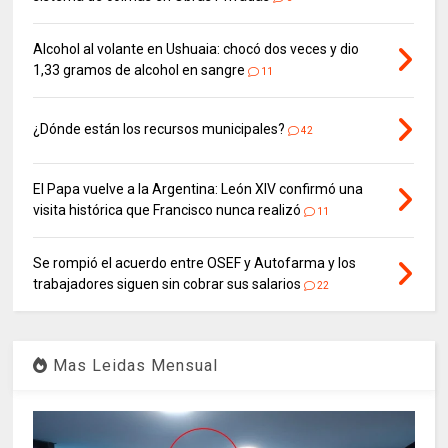
Alcohol al volante en Ushuaia: chocó dos veces y dio
1,33 gramos de alcohol en sangre
11
¿Dónde están los recursos municipales?
42
El Papa vuelve a la Argentina: León XIV confirmó una
visita histórica que Francisco nunca realizó
11
Se rompió el acuerdo entre OSEF y Autofarma y los
trabajadores siguen sin cobrar sus salarios
22
Mas Leidas Mensual