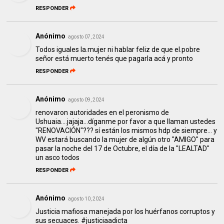
RESPONDER
Anónimo
agosto 07, 2024
Todos iguales la.mujer ni hablar feliz de que el.pobre
señor está muerto tenés que pagarla acá y pronto
RESPONDER
Anónimo
agosto 09, 2024
renovaron autoridades en el peronismo de
Ushuaia....jajaja...díganme por favor a que llaman ustedes
"RENOVACIÓN"??? sí están los mismos hdp de siempre... y
WV estará buscando la mujer de algún otro "AMIGO" para
pasar la noche del 17 de Octubre, el día de la "LEALTAD"
un asco todos
RESPONDER
Anónimo
agosto 10, 2024
Justicia mafiosa manejada por los huérfanos corruptos y
sus secuaces. #justiciaadicta