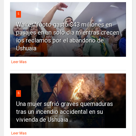
5
Walter Vuoto gastó $43 millones en
pasajes en un solo día mientras crecen
los reclamos por el abandono de
Ushuaia
Leer Mas
6
Una mujer sufrió graves quemaduras
tras un incendio accidental en su
vivienda de Ushuaia
Leer Mas