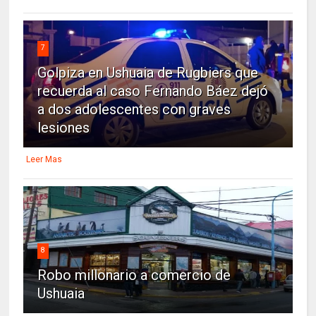
7
Golpiza en Ushuaia de Rugbiers que
recuerda al caso Fernando Báez dejó
a dos adolescentes con graves
lesiones
Leer Mas
8
Robo millonario a comercio de
Ushuaia