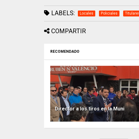
LABELS:
Locales
Policiales
Titulare
COMPARTIR
RECOMENDADO
Director a los tiros en la Muni