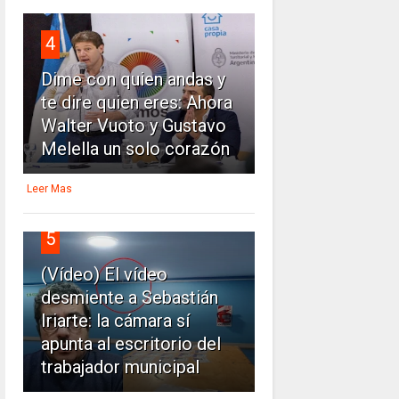
4
Dime con quien andas y
te dire quien eres: Ahora
Walter Vuoto y Gustavo
Melella un solo corazón
Leer Mas
5
(Vídeo) El vídeo
desmiente a Sebastián
Iriarte: la cámara sí
apunta al escritorio del
trabajador municipal