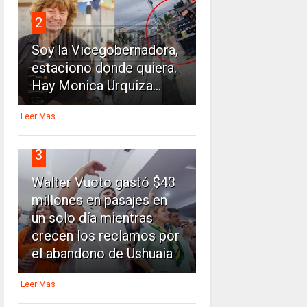
2
Soy la Vicegobernadora,
estaciono donde quiera.
Hay Monica Urquiza...
Leer Mas
3
Walter Vuoto gastó $43
millones en pasajes en
un solo día mientras
crecen los reclamos por
el abandono de Ushuaia
Leer Mas