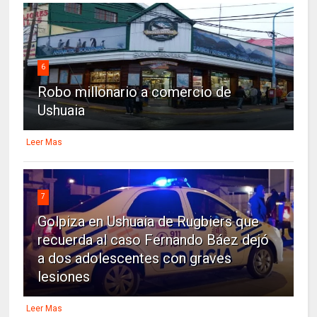
6
Robo millonario a comercio de
Ushuaia
Leer Mas
7
Golpiza en Ushuaia de Rugbiers que
recuerda al caso Fernando Báez dejó
a dos adolescentes con graves
lesiones
Leer Mas