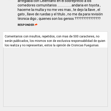
arreglaba con Celentano en el sobreprecio a los
comedores comunitarios ...................andaria en toyota ,
haceme la multa y no me ves mas , te dejo la llave , el
gato , llave de ruedas y el titulo , no me da para revisión
técnica digo ; quienes son los genios ???????????????
RESPONDER
Comentarios con insultos, repetidos, con mas de 500 caracteres, no
serán publicados, los mismos son de exclusiva responsabilidad de quien
los realiza y no representan, estos la opinión de Cronicas Fueguinas.