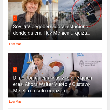
4
Soy la Vicegobernadora, estaciono
donde quiera. Hay Monica Urquiza...
Leer Mas
5
Dime con quien andas y te dire quien
eres: Ahora Walter Vuoto y Gustavo
Melella un solo corazón
Leer Mas