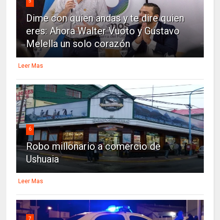
5
Dime con quien andas y te dire quien
eres: Ahora Walter Vuoto y Gustavo
Melella un solo corazón
Leer Mas
6
Robo millonario a comercio de
Ushuaia
Leer Mas
7