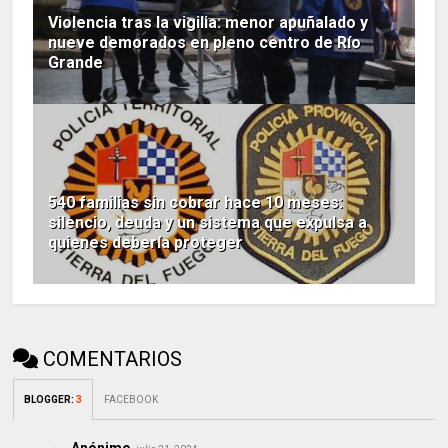
Violencia tras la vigilia: menor apuñalado y
nueve demorados en pleno centro de Río
Grande
540 familias sin cobrar hace 10 meses:
silencio, deuda y un sistema que expulsa a
quienes debería proteger
COMENTARIOS
BLOGGER
:
3
FACEBOOK