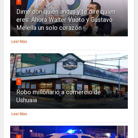
5
Dime con quien andas y te dire quien
eres: Ahora Walter Vuoto y Gustavo
Melella un solo corazón
Leer Mas
6
Robo millonario a comercio de
Ushuaia
Leer Mas
7