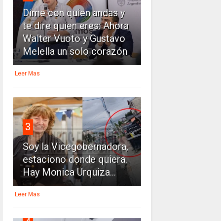
Dime con quien andas y
te dire quien eres: Ahora
Walter Vuoto y Gustavo
Melella un solo corazón
Leer Mas
3
Soy la Vicegobernadora,
estaciono donde quiera.
Hay Monica Urquiza...
Leer Mas