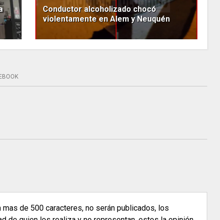
a
Conductor alcoholizado chocó
violentamente en Alem y Neuquén
EBOOK
n mas de 500 caracteres, no serán publicados, los
 de quien los realiza y no representan, estos la opinión