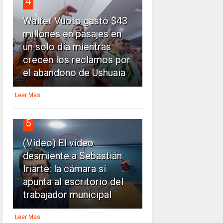
4
Walter Vuoto gastó $43
millones en pasajes en
un solo día mientras
crecen los reclamos por
el abandono de Ushuaia
Leer Mas
5
(Vídeo) El vídeo
desmiente a Sebastián
Iriarte: la cámara sí
apunta al escritorio del
trabajador municipal
Leer Mas