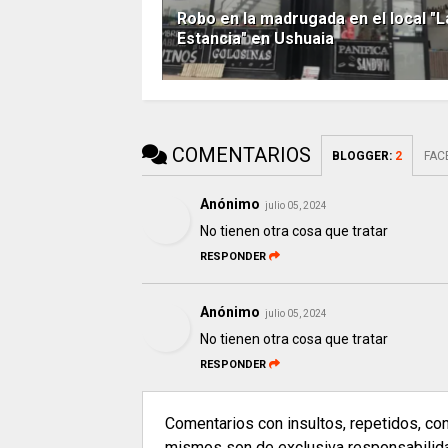
Robo en la madrugada en el local "L
Estancia" en Ushuaia
COMENTARIOS
BLOGGER
:
2
FAC
Anónimo
julio 05, 2024
No tienen otra cosa que tratar
RESPONDER
Anónimo
julio 05, 2024
No tienen otra cosa que tratar
RESPONDER
Comentarios con insultos, repetidos, co
mismos son de exclusiva responsabilidad