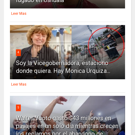
Leer Mas
4
Soy la Vicegobernadora, estaciono
donde quiera. Hay Monica Urquiza...
Leer Mas
5
Walter Vuoto gastó $43 millones en
pasajes en un solo día mientras crecen
los reclamos por el abandono de