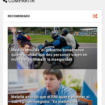
COMPARTIR
RECOMENDADO
Medida absurda: el gobierno bonaerense
quiere prohibir que dos personas viajen en
moto para combatir la inseguridad
Melella advirtió que el FMI quiere eliminar el
subrégimen fueguino: “Es inadmisible”