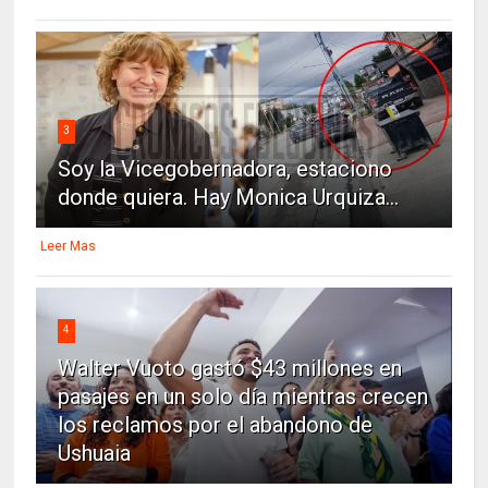
3
Soy la Vicegobernadora, estaciono
donde quiera. Hay Monica Urquiza...
Leer Mas
4
Walter Vuoto gastó $43 millones en
pasajes en un solo día mientras crecen
los reclamos por el abandono de
Ushuaia