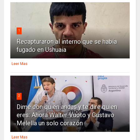
1
Recapturaron al interno que se había
fugado en Ushuaia
Leer Mas
2
Dime con quien andas y te dire quien
eres: Ahora Walter Vuoto y Gustavo
Melella un solo corazón
Leer Mas