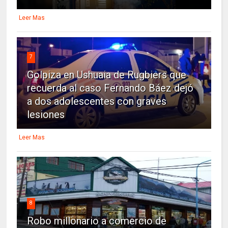
Leer Mas
7
Golpiza en Ushuaia de Rugbiers que
recuerda al caso Fernando Báez dejó
a dos adolescentes con graves
lesiones
Leer Mas
8
Robo millonario a comercio de