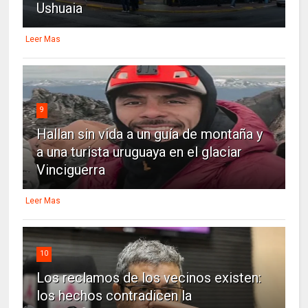
Ushuaia
Leer Mas
9
Hallan sin vida a un guía de montaña y
a una turista uruguaya en el glaciar
Vinciguerra
Leer Mas
10
Los reclamos de los vecinos existen:
los hechos contradicen la