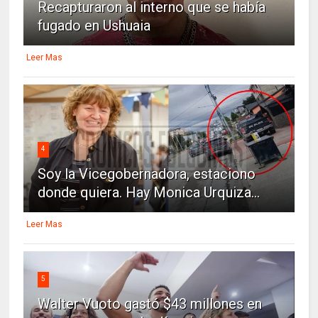
Recapturaron al interno que se había
fugado en Ushuaia
Leer Mas
4
Soy la Vicegobernadora, estaciono
donde quiera. Hay Monica Urquiza...
Leer Mas
5
Walter Vuoto gastó $43 millones en