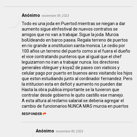
Anónimo
noviembre 09, 2023
Todo es una joda en Puertod mientras se niegan a dar
aumento sigue elnfestival de nuevos contratos se
amigos que no van a trabajar. Sigue la joda. Murcia
bolUdeando en barco pasea. Regala terreno de puertos
en rio grande a onstitucion santa monica. Le cedio por
100 años un terreno del puerto como si el fuera el dueño
el vice contratando punteros que al igual que el chef
leguizamon no iran a trabajar nunca. los directores
generales vbleguer y koya2 de paseo con viaticos y
celular pago por puerto en buenos aires visitando los hijos
que estsn estudiando junto al cordinador fernandez. Pero
la intitucion esta en deficit y aumento no pueden dar.
Hasta la obra publica importante se la tuvieron que
controlar desde gobierno le quito castillo ese manejo.
A esta altura al reclamo salarial se deberia agregar el
cambio de funcionarios NUNCA MAS murcia en puertos
RESPONDER
Anónimo
noviembre 09, 2023