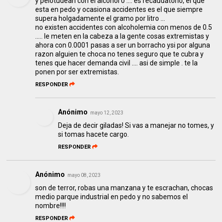
y pelotudean con el alcohol 0 .... es recaudatorio, el que
esta en pedo y ocasiona accidentes es el que siempre
supera holgadamente el gramo por litro ...
no existen accidentes con alcoholemia con menos de 0.5
..... le meten en la cabeza a la gente cosas extremistas y
ahora con 0.0001 pasas a ser un borracho ysi por alguna
razon alguien te choca no tenes seguro que te cubra y
tenes que hacer demanda civil .... asi de simple . te la
ponen por ser extremistas.
RESPONDER
Anónimo
mayo 12, 2023
Deja de decir giladas! Si vas a manejar no tomes, y
si tomas hacete cargo.
RESPONDER
Anónimo
mayo 08, 2023
son de terror, robas una manzana y te escrachan, chocas
medio parque industrial en pedo y no sabemos el
nombre!!!!
RESPONDER