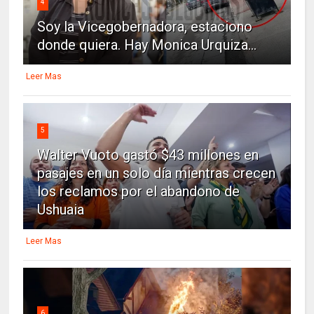
4
Soy la Vicegobernadora, estaciono
donde quiera. Hay Monica Urquiza...
Leer Mas
5
Walter Vuoto gastó $43 millones en
pasajes en un solo día mientras crecen
los reclamos por el abandono de
Ushuaia
Leer Mas
6