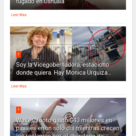
fugado en Ushuaia
Leer Mas
2
Soy la Vicegobernadora, estaciono
donde quiera. Hay Monica Urquiza...
Leer Mas
3
Walter Vuoto gastó $43 millones en
pasajes en un solo día mientras crecen
los reclamos por el abandono de