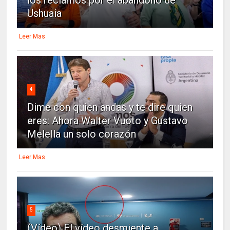
Ushuaia
Leer Mas
4
Dime con quien andas y te dire quien
eres: Ahora Walter Vuoto y Gustavo
Melella un solo corazón
Leer Mas
5
(Vídeo) El vídeo desmiente a