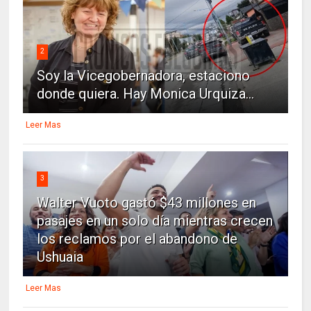
2
Soy la Vicegobernadora, estaciono
donde quiera. Hay Monica Urquiza...
Leer Mas
3
Walter Vuoto gastó $43 millones en
pasajes en un solo día mientras crecen
los reclamos por el abandono de
Ushuaia
Leer Mas