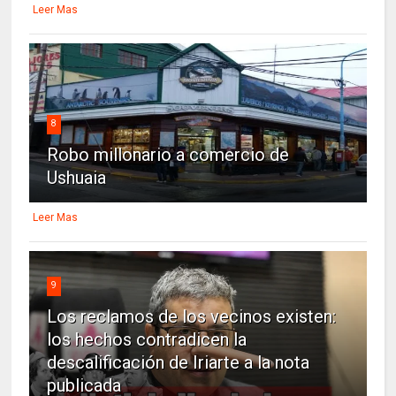
Leer Mas
8
Robo millonario a comercio de
Ushuaia
Leer Mas
9
Los reclamos de los vecinos existen:
los hechos contradicen la
descalificación de Iriarte a la nota
publicada