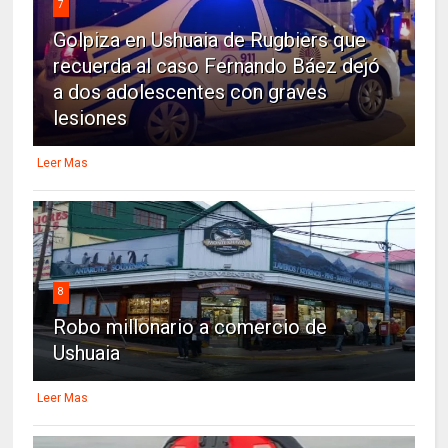
7
Golpiza en Ushuaia de Rugbiers que
recuerda al caso Fernando Báez dejó
a dos adolescentes con graves
lesiones
Leer Mas
8
Robo millonario a comercio de
Ushuaia
Leer Mas