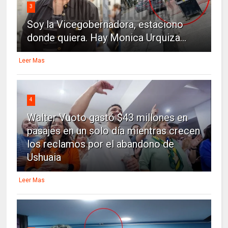
3
Soy la Vicegobernadora, estaciono
donde quiera. Hay Monica Urquiza...
Leer Mas
4
Walter Vuoto gastó $43 millones en
pasajes en un solo día mientras crecen
los reclamos por el abandono de
Ushuaia
Leer Mas