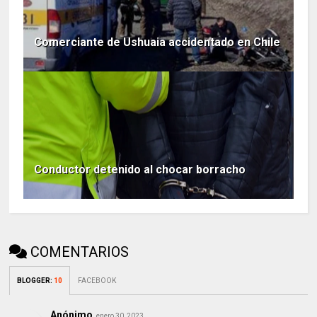
Comerciante de Ushuaia accidentado en Chile
Conductor detenido al chocar borracho
COMENTARIOS
BLOGGER
:
10
FACEBOOK
Anónimo
enero 30, 2023