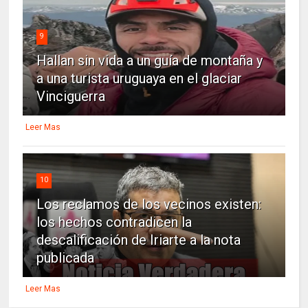
9
Hallan sin vida a un guía de montaña y
a una turista uruguaya en el glaciar
Vinciguerra
Leer Mas
10
Los reclamos de los vecinos existen:
los hechos contradicen la
descalificación de Iriarte a la nota
publicada
Leer Mas