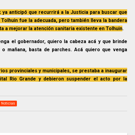
k ya anticipó que recurrirá a la Justicia para buscar que
n Tolhuin fue la adecuada, pero también lleva la bandera
a a mejorar la atención sanitaria existente en Tolhuin
.
nga el gobernador, quiero la cabeza acá y que brinde
y o mañana, basta de parches. Acá quiero que venga
rios provinciales y municipales, se prestaba a inaugurar
pital Rio Grande y debieron suspender el acto por la
 Noticias