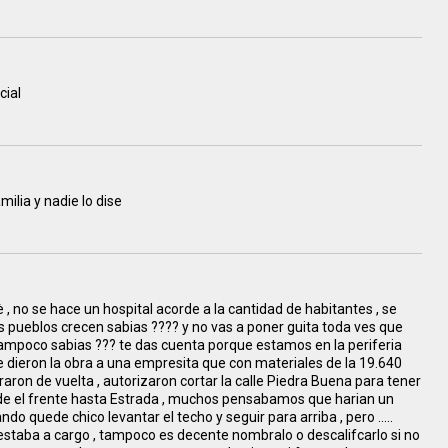
cial
ilia y nadie lo dise
 no se hace un hospital acorde a la cantidad de habitantes , se
s pueblos crecen sabias ???? y no vas a poner guita toda ves que
tampoco sabias ??? te das cuenta porque estamos en la periferia
e dieron la obra a una empresita que con materiales de la 19.640
raron de vuelta , autorizaron cortar la calle Piedra Buena para tener
de el frente hasta Estrada , muchos pensabamos que harian un
ndo quede chico levantar el techo y seguir para arriba , pero .....
staba a cargo , tampoco es decente nombralo o descalifcarlo si no