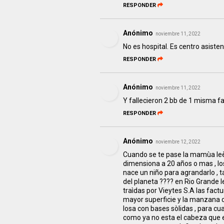
RESPONDER
Anónimo
noviembre 11, 2022
No es hospital. Es centro asisten
RESPONDER
Anónimo
noviembre 11, 2022
Y fallecieron 2 bb de 1 misma fam
RESPONDER
Anónimo
noviembre 12, 2022
Cuando se te pase la mamùa leè ,
dimensiona a 20 años o mas , lo
nace un niño para agrandarlo , 
del planeta ???? en Rio Grande l
traìdas por Vieytes S.A las factu
mayor superficie y la manzana 
losa con bases sòlidas , para cua
como ya no esta el cabeza que e