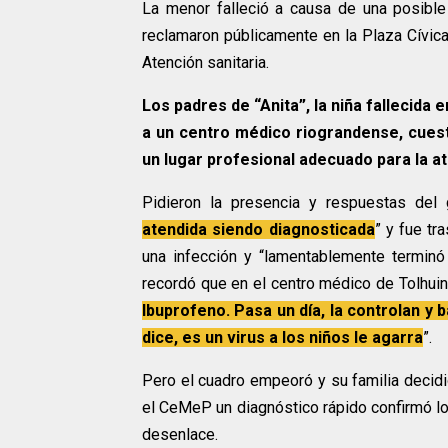
La menor falleció a causa de una posible 
reclamaron públicamente en la Plaza Cívica
Atención sanitaria.
Los padres de “Anita”, la niña fallecida 
a un centro médico riograndense, cuesti
un lugar profesional adecuado para la a
Pidieron la presencia y respuestas del g
atendida siendo diagnosticada
” y fue tr
una infección y “lamentablemente terminó 
recordó que en el centro médico de Tolhuin
Ibuprofeno. Pasa un día, la controlan y ba
dice, es un virus a los niños le agarra
”.
Pero el cuadro empeoró y su familia decidi
el CeMeP un diagnóstico rápido confirmó lo 
desenlace.