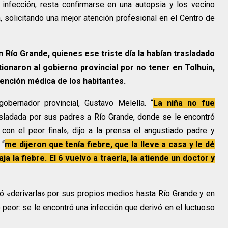
infección, resta confirmarse en una autopsia y los vecino
, solicitando una mejor atención profesional en el Centro de
en Río Grande, quienes ese triste día la habían trasladado
onaron al gobierno provincial por no tener en Tolhuin,
tención médica de los habitantes.
obernador provincial, Gustavo Melella. “
La niña no fue
asladada por sus padres a Río Grande, donde se le encontró
con el peor final», dijo a la prensa el angustiado padre y
 “
me dijeron que tenía fiebre, que la lleve a casa y le dé
ja la fiebre. El 6 vuelvo a traerla, la atiende un doctor y
ó «derivarla» por sus propios medios hasta Río Grande y en
peor: se le encontró una infección que derivó en el luctuoso