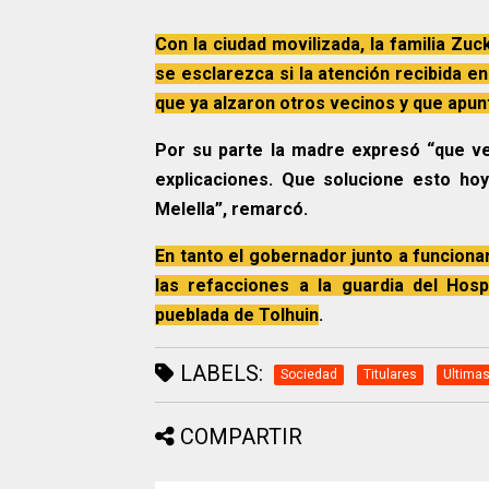
Con la ciudad movilizada, la familia Zuc
se esclarezca si la atención recibida e
que ya alzaron otros vecinos y que apunt
Por su parte la madre expresó “que ve
explicaciones. Que solucione esto ho
Melella”, remarcó.
En tanto el gobernador junto a funciona
las refacciones a la guardia del Hos
pueblada de Tolhuin
.
LABELS:
Sociedad
Titulares
Ultimas
COMPARTIR