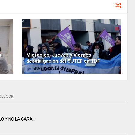
u
Miercoles, Jueves y Viernes
desobligacion del SUTEF en TDF
CEBOOK
 Y NO LA CARA...