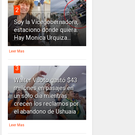
2
Soy la Vicegobernadora,
estaciono donde quiera.
Hay Monica Urquiza...
Leer Mas
3
Walter Vuoto gastó $43
millones en pasajes en
un solo día mientras
crecen los reclamos por
el abandono de Ushuaia
Leer Mas