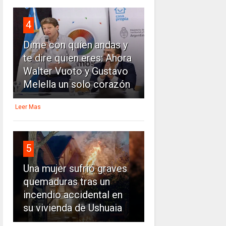
4
Dime con quien andas y
te dire quien eres: Ahora
Walter Vuoto y Gustavo
Melella un solo corazón
Leer Mas
5
Una mujer sufrió graves
quemaduras tras un
incendio accidental en
su vivienda de Ushuaia