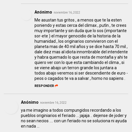
Anónimo
noviembre 16, 2022
Me asustan tus gritos , a menos que te la esten
poniendo y estas cerca del climax , putìn , te crees
muy importante y sin duda que lo sos (importante
sor-ete ) el mayor genocidio de la historia de la
humanidad , los originarios convivieron con el
planeta mas de 40 mil años y se dice hasta 70 mil ,
dale diez mas al idiota innombrable del intendente
y habra quemado lo que resta de montaña y ahi te
quiero ver con lo que esta cambiando el clima , si
se viene abajo un terron grande los juntara a
todos abajo veremos si ser descendiente de euro -
peos o cagados te va a salvar , homo no sapiens .
RESPONDER
Anónimo
noviembre 16, 2022
ya me imagino a todos compungidos recordando a los
pueblos originiarios el feriado ... jajaja .. dejense de joder y
no sean necios .... con un feriado no se soluciona ni ayuda
en nada ...