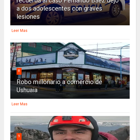
recuerda al caso Fernando Báez dejó
a dos adolescentes con graves
lesiones
Leer Mas
8
Robo millonario a comercio de
Ushuaia
Leer Mas
9