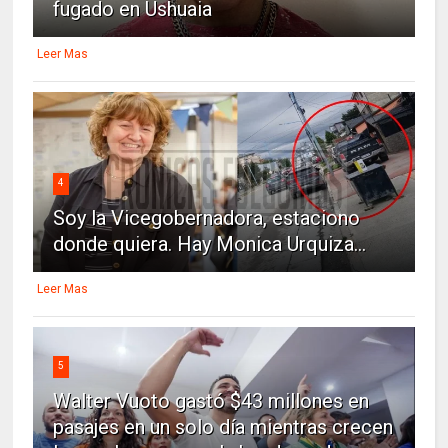
fugado en Ushuaia
Leer Mas
4
Soy la Vicegobernadora, estaciono
donde quiera. Hay Monica Urquiza...
Leer Mas
5
Walter Vuoto gastó $43 millones en
pasajes en un solo día mientras crecen