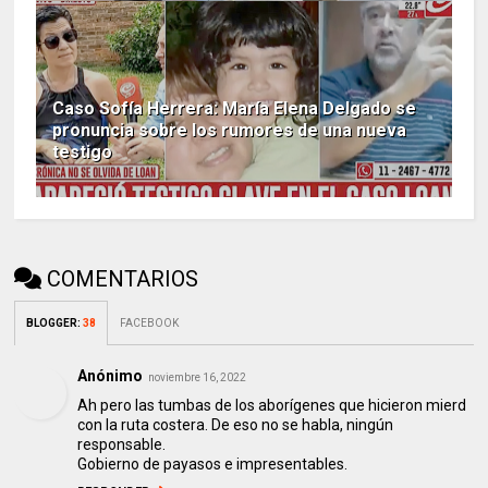
Caso Sofía Herrera: María Elena Delgado se
pronuncia sobre los rumores de una nueva
testigo
COMENTARIOS
BLOGGER
:
38
FACEBOOK
Anónimo
noviembre 16, 2022
Ah pero las tumbas de los aborígenes que hicieron mierd
con la ruta costera. De eso no se habla, ningún
responsable.
Gobierno de payasos e impresentables.