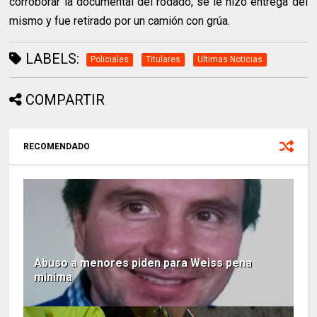
corroborar la documental del rodado, se le hizo entrega del
mismo y fue retirado por un camión con grúa.
LABELS:
Policiales
Titulares
Ultimas Noticias
COMPARTIR
RECOMENDADO
Abuso a menores piden para Weiss pena
minima