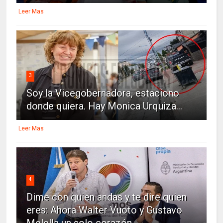
Leer Mas
3
Soy la Vicegobernadora, estaciono
donde quiera. Hay Monica Urquiza...
Leer Mas
4
Dime con quien andas y te dire quien
eres: Ahora Walter Vuoto y Gustavo
Melella un solo corazón